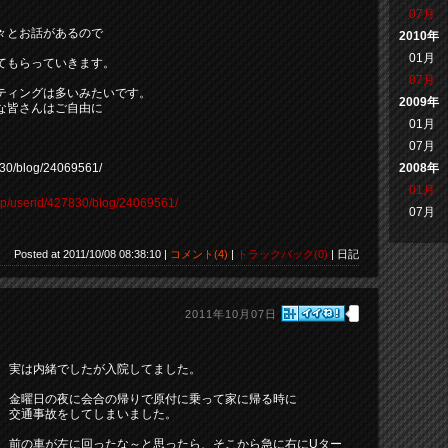
07月
々とお話があるので
2010年
01月
てもらっていきます。
07月
ティングは多いみたいです。
2009年
な皆さんはご自由に
01月
07月
7830/blog/24069561/
2008年
01月
o.jp/userid/427830/blog/24069561/
07月
Posted at 2011/10/08 08:38:10 |
コメント(4)
|
トラックバック(0)
| 日記
2011年10月07日
実は内緒でしたが入院してました。
金曜日の夜に会合の帰りで原付に乗って家に帰る時に
交通事故をしてしまいました。
前の車が左に回ったな～と思ったら、そこから急に右にUター