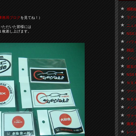
感動納
ラグー
事務局ブログ
を見てね！）
ニュル
いただいた皆様には
１枚差し上げます。
NSX
ハワイ 
雑誌 
イベント
彼女の
NSX f
ＮＳＸ 
ツーリン
ＮＳＸお
メンテ
ヴァイス
痛車 ( 
レース 