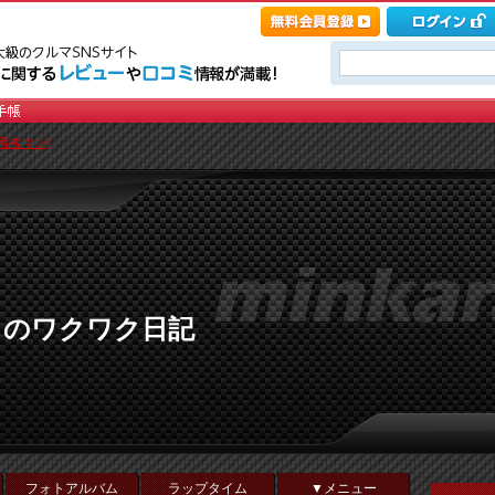
看板マン]
Ｘのワクワク日記
フォトアルバム
ラップタイム
▼メニュー