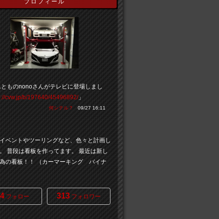
プロフィール
とものnonoさんがテレビに登場しまし
p://cvw.jp/b/197640/45496892/
」
何シテル？
09/27 16:11
イベントやツーリングなど、色々と計画し
。 普段は看板を作ってます。 最近は新し
為の看板！！ （カーマーキング バイナ
4
313
フォロー
フォロワー