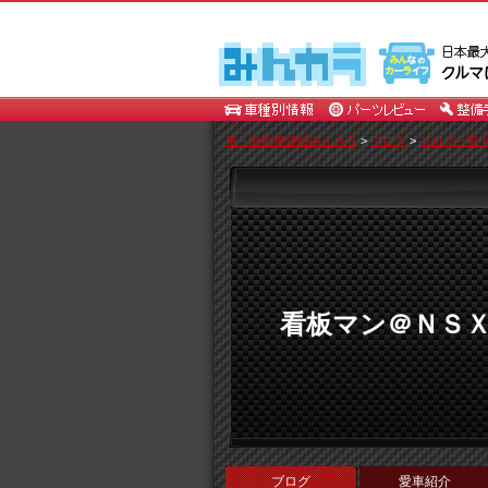
車・自動車SNSみんカラ
>
ブログ
>
ブログ一覧 [
看板マン＠ＮＳ
ブログ
愛車紹介