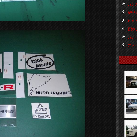
ガンさ
秘密基地
ＮＳＸ
香港 ( 
ガレー
アメリカ