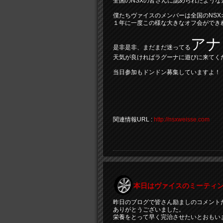
全国のNSXの皆さんに認められたような
僕たちヴァイスのメンバーは全国のNS
１年に一度この様な大きなオフ会ができ
アナ
是非是非、まだまだ迷ってる
天気が良ければラグーナに遊びに来てく
当日参加もドンドン募集していますよ！
関連情報URL :
http://nsxweisse.com
本日はヴァイスのミーティ
昨日のブログで皆さん励ましのコメント
ありがとうございました。
栄養をとって早く完治させたいとおもい