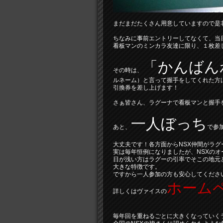
まだまだたくさん用意していますので是
ちなみに事前エントリーしてなくて、当
看板マンのミンカラ友達に限り、１枚差
「かんばん
その時は、
ルネーム）と言って握手をしてくれた方
引換券を差し上げます！
さぁ皆さん、ラグーナで看板マンと握手
一人ぼっち
あと、
で参
大丈夫です！各方面からNSX仲間がラ
実は毎年恒例になりましたが、NSXのオ
日が浅い方はラグーの引率でそこの地元
大きな特徴です。
ですから一人参加の方も安心してくださ
ホーム
詳しくはヴァイスの
毎年回を重ねるごとに大きくなっていく