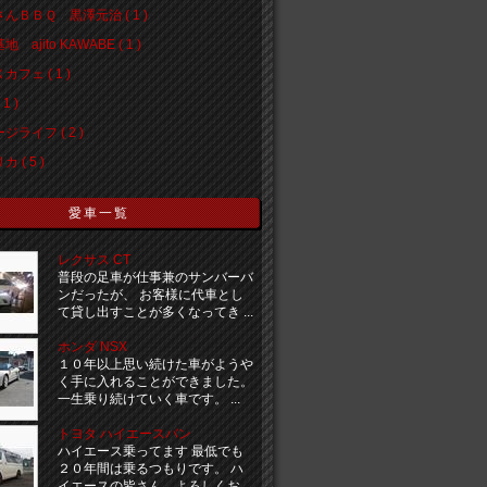
んＢＢＱ 黒澤元治 ( 1 )
 ajito KAWABE ( 1 )
カフェ ( 1 )
1 )
ジライフ ( 2 )
 ( 5 )
愛車一覧
レクサス CT
普段の足車が仕事兼のサンバーバ
ンだったが、 お客様に代車とし
て貸し出すことが多くなってき ...
ホンダ NSX
１０年以上思い続けた車がようや
く手に入れることができました。
一生乗り続けていく車です。 ...
トヨタ ハイエースバン
ハイエース乗ってます 最低でも
２０年間は乗るつもりです。 ハ
イエースの皆さん、よろしくお ...