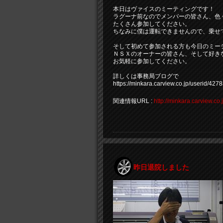
本日はヴァイスのミーティングです！
ラグーナ前なのでメンバーの皆さん、色
たくさん参加してください。
ちなみに僕は運転できませんので、乗せ
そして初めて参加される方も今日のミー
ＮＳＸのオーナーの皆さん、そして好き
お気軽に参加してください。
詳しくは事務局ブログで
https://minkara.carview.co.jp/userid/42
関連情報URL :
http://minkara.carview.c
昨日退院しました