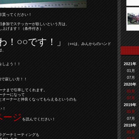
非貰ってください！
日参加でステッカーが欲しいという方は、
し上げます！（条件付き）
わ！○○です！」
（○○は、みんからのハンド
は、
をしよう！！
2021年
01月
07月
加で寂しい方！！
2020年
グーナまで引率してくれます。
01月
ーナーになって
07月
とオーナーと仲良くなってもらえるというのも
2019年
い！
01月
ページ
07月
を読んでください！
2018年
01月
ラグーナミーティングも