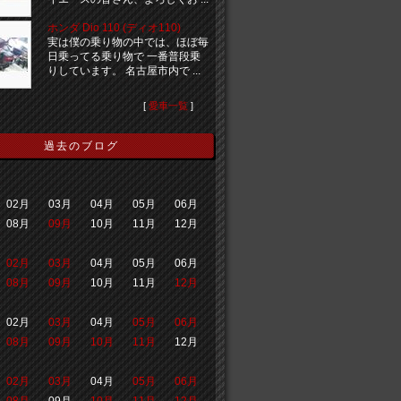
ホンダ Dio 110 (ディオ110)
実は僕の乗り物の中では、ほぼ毎
日乗ってる乗り物で 一番普段乗
りしています。 名古屋市内で ...
[
愛車一覧
]
過去のブログ
02月
03月
04月
05月
06月
08月
09月
10月
11月
12月
02月
03月
04月
05月
06月
08月
09月
10月
11月
12月
02月
03月
04月
05月
06月
08月
09月
10月
11月
12月
02月
03月
04月
05月
06月