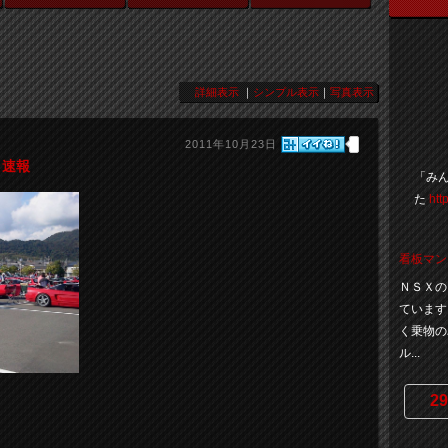
詳細表示
｜
シンプル表示
｜
写真表示
2011年10月23日
 速報
「みん
た
htt
看板マン
ＮＳＸの
ています
く乗物の
ル...
29