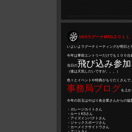
NSXラグーナMTG２０１
いよいよラグーナミーティングが明日と
今年は事前エントリーだけでも１００台
飛び込み参加
当日の
（後は天気しだいですが。。。）
色々とイベントや特典がもりだくさんで
事務局ブログ
を上か
今年の目玉はやはり各企業さんからの協
・ガレージカイトさん
・ルートKSさん
・アイズインパクトさん
・ジャックスポーツさん
・カーメイクサイトウさん
・アジトさん