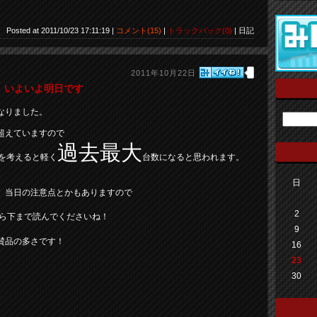
Posted at 2011/10/23 17:11:19 |
コメント(15)
|
トラックバック(0)
| 日記
2011年10月22日
１ いよいよ明日です
なりました。
超えていますので
過去最大
を考えると軽く
台数になると思われます。
日
、当日の注意点とかもありますので
2
ら下まで読んでくださいね！
9
賛品の多さです！
16
23
30