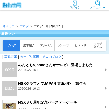
ログイン
メニュー
みんカラ
ブログ
ブログ一覧 [看板マン]
看板マン
ラップ
ブログ
愛車紹介
アルバム
グループ
ヒストリ
タイム
[
写真表示
｜
カテゴリ選択
｜
過去のブログ
]
みんとものnonoさんがテレビに登場しました
2021/9/27 16:11
NSXクラブオブJAPAN 東海地区 忘年会
2020/12/8 16:13
NSX３０周年記念バースデーケーキ
2020/9/19 23:53
1