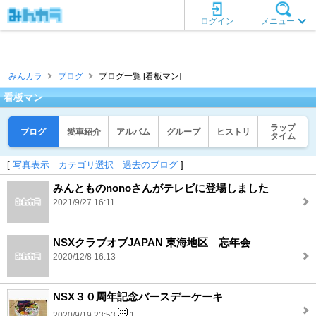
ログイン
メニュー
みんカラ
ブログ
ブログ一覧 [看板マン]
看板マン
ラップ
ブログ
愛車紹介
アルバム
グループ
ヒストリ
タイム
[
写真表示
｜
カテゴリ選択
｜
過去のブログ
]
みんとものnonoさんがテレビに登場しました
2021/9/27 16:11
NSXクラブオブJAPAN 東海地区 忘年会
2020/12/8 16:13
NSX３０周年記念バースデーケーキ
2020/9/19 23:53
1