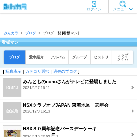
ログイン
メニュー
みんカラ
ブログ
ブログ一覧 [看板マン]
看板マン
ラップ
ブログ
愛車紹介
アルバム
グループ
ヒストリ
タイム
[
写真表示
｜
カテゴリ選択
｜
過去のブログ
]
みんとものnonoさんがテレビに登場しました
2021/9/27 16:11
NSXクラブオブJAPAN 東海地区 忘年会
2020/12/8 16:13
NSX３０周年記念バースデーケーキ
2020/9/19 23:53
1