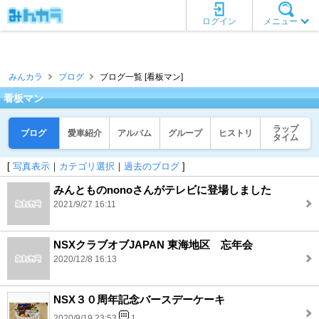
ログイン
メニュー
みんカラ
ブログ
ブログ一覧 [看板マン]
看板マン
ラップ
ブログ
愛車紹介
アルバム
グループ
ヒストリ
タイム
[
写真表示
｜
カテゴリ選択
｜
過去のブログ
]
みんとものnonoさんがテレビに登場しました
2021/9/27 16:11
NSXクラブオブJAPAN 東海地区 忘年会
2020/12/8 16:13
NSX３０周年記念バースデーケーキ
2020/9/19 23:53
1