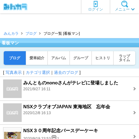
ログイン
メニュー
みんカラ
ブログ
ブログ一覧 [看板マン]
看板マン
ラップ
ブログ
愛車紹介
アルバム
グループ
ヒストリ
タイム
[
写真表示
｜
カテゴリ選択
｜
過去のブログ
]
みんとものnonoさんがテレビに登場しました
2021/9/27 16:11
NSXクラブオブJAPAN 東海地区 忘年会
2020/12/8 16:13
NSX３０周年記念バースデーケーキ
2020/9/19 23:53
1