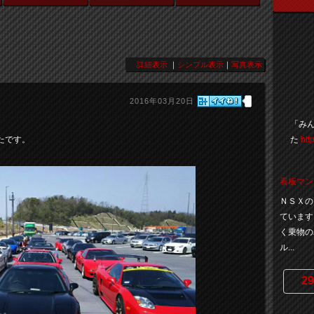
詳細表示
｜
シンプル表示
｜
写真表示
2016年03月20日
「みん
た
htt
たです。
看板マン
ＮＳＸの
ています
く乗物の
ル...
29