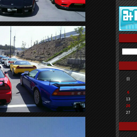
日
6
13
20
27