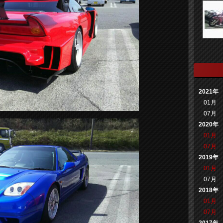
2021年
01月
07月
2020年
01月
07月
2019年
01月
07月
2018年
01月
07月