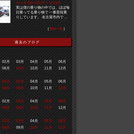
ホンダ Dio 110 (ディオ110)
実は僕の乗り物の中では、ほぼ毎
日乗ってる乗り物で 一番普段乗
りしています。 名古屋市内で ...
[
愛車一覧
]
過去のブログ
02月
03月
04月
05月
06月
08月
09月
10月
11月
12月
02月
03月
04月
05月
06月
08月
09月
10月
11月
12月
02月
03月
04月
05月
06月
08月
09月
10月
11月
12月
02月
03月
04月
05月
06月
08月
09月
10月
11月
12月