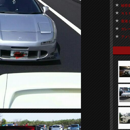
秘密基地
ＮＳＸ
香港 ( 
ガレー
アメリカ