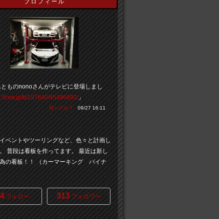
プロフィール
とものnonoさんがテレビに登場しまし
p://cvw.jp/b/197640/45496892/
」
何シテル？
09/27 16:11
イベントやツーリングなど、色々と計画し
。 普段は看板を作ってます。 最近は新し
為の看板！！ （カーマーキング バイナ
4
313
フォロー
フォロワー