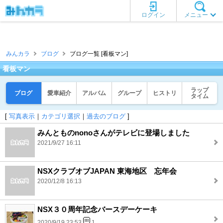
ログイン
メニュー
みんカラ
ブログ
ブログ一覧 [看板マン]
看板マン
ラップ
ブログ
愛車紹介
アルバム
グループ
ヒストリ
タイム
[
写真表示
｜
カテゴリ選択
｜
過去のブログ
]
みんとものnonoさんがテレビに登場しました
2021/9/27 16:11
NSXクラブオブJAPAN 東海地区 忘年会
2020/12/8 16:13
NSX３０周年記念バースデーケーキ
2020/9/19 23:53
1