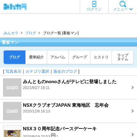
ログイン
メニュー
みんカラ
ブログ
ブログ一覧 [看板マン]
看板マン
ラップ
ブログ
愛車紹介
アルバム
グループ
ヒストリ
タイム
[
写真表示
｜
カテゴリ選択
｜
過去のブログ
]
みんとものnonoさんがテレビに登場しました
2021/9/27 16:11
NSXクラブオブJAPAN 東海地区 忘年会
2020/12/8 16:13
NSX３０周年記念バースデーケーキ
2020/9/19 23:53
1