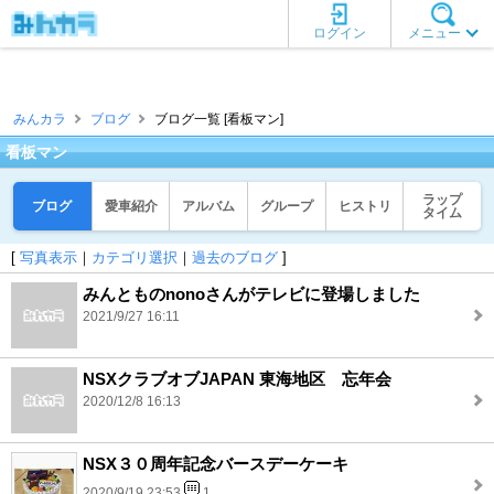
ログイン
メニュー
みんカラ
ブログ
ブログ一覧 [看板マン]
看板マン
ラップ
ブログ
愛車紹介
アルバム
グループ
ヒストリ
タイム
[
写真表示
｜
カテゴリ選択
｜
過去のブログ
]
みんとものnonoさんがテレビに登場しました
2021/9/27 16:11
NSXクラブオブJAPAN 東海地区 忘年会
2020/12/8 16:13
NSX３０周年記念バースデーケーキ
2020/9/19 23:53
1