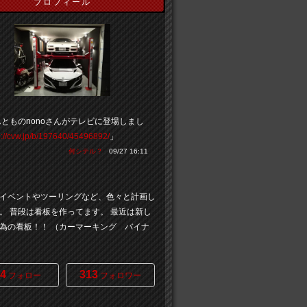
プロフィール
とものnonoさんがテレビに登場しまし
p://cvw.jp/b/197640/45496892/
」
何シテル？
09/27 16:11
イベントやツーリングなど、色々と計画し
。 普段は看板を作ってます。 最近は新し
為の看板！！ （カーマーキング バイナ
4
313
フォロー
フォロワー