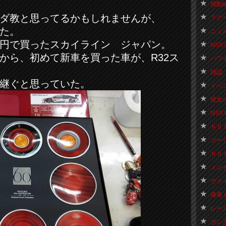
感動納
ダ教と思ってるかもしれませんが、
ラグー
た。
ニュル
円で買ったスカイライン ジャパン。
NSX
から、初めて新車を買った車が、R32ス
ハワイ 
雑誌 
継ぐと思っていた。
イベント
彼女の
NSX f
ＮＳＸ 
ツーリン
ＮＳＸお
メンテ
ヴァイス
痛車 ( 
レース 
ガンさ