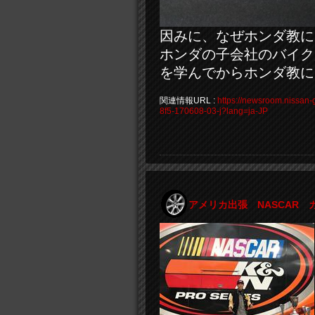
因みに、なぜホンダ教に
ホンダの子会社のバイク
を学んでからホンダ教に
関連情報URL :
https://newsroom.nissa
8f5-170608-03-j?lang=ja-JP
アメリカ出張 NASCAR 