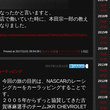
2017年
01月
07月
なったかと言いますと、
2016年
店で働いていた時に、本田宗一郎の教え
01月
なりました。
07月
2015年
n-global.com/releases/release-dee4ad3794423a0480ba2521ba01c
01月
07月
2014年
Posted at 2017/11/21 09:54:09 |
コメント(1)
|
トラックバック(0)
| 日記
01月
07月
2013年
2017年11月11日
01月
カーラッピング
07月
今回の旅の目的は、NASCARのレーシ
2012年
01月
ングカーをカーラッピングすることで
07月
す。
2011年
２００５年からずっと協賛してきた古
01月
賀琢麻選手のチームJKR CHEVROLET
07月