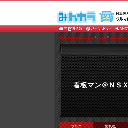
車・自動車SNSみんカラ
>
ブログ
>
ブログ一覧 [
看板マン＠ＮＳ
ブログ
愛車紹介