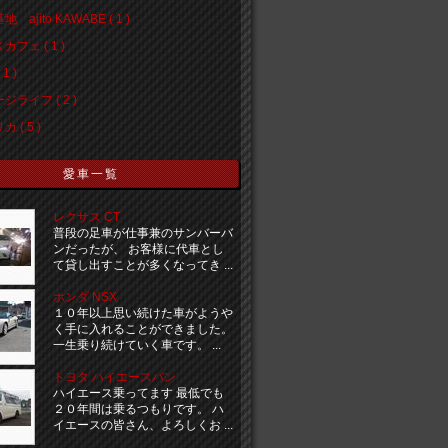
 ajito KAWABE ( 1 )
カフェ ( 1 )
1 )
ジライフ ( 2 )
 ( 5 )
愛車一覧
レクサス CT
普段の足車が仕事兼のサンバーバ
ンだったが、 お客様に代車とし
て貸し出すことが多くなってき ...
ホンダ NSX
１０年以上思い続けた車がようや
く手に入れることができました。
一生乗り続けていく車です。 ...
トヨタ ハイエースバン
ハイエース乗ってます 最低でも
２０年間は乗るつもりです。 ハ
イエースの皆さん、よろしくお ...