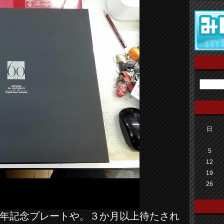
日
5
12
19
26
年記念プレートや。３か月以上待たされ