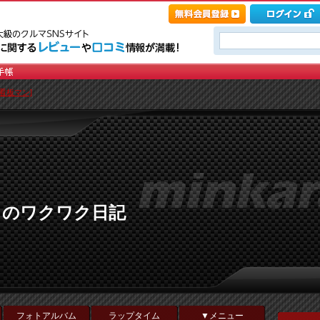
看板マン]
Ｘのワクワク日記
フォトアルバム
ラップタイム
▼メニュー