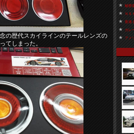
秘密基地
ＮＳＸ
香港 ( 
ガレー
念の歴代スカイラインのテールレンズの
アメリカ
ってしまった。