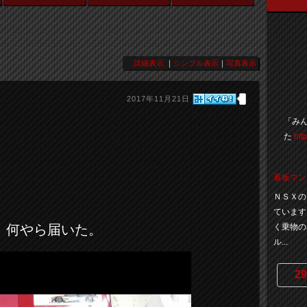
詳細表示
｜
シンプル表示
｜
写真表示
2017年11月21日
「みん
た
htt
看板マン
ＮＳＸの
ています
く乗物の
何やら届いた。
ル...
29