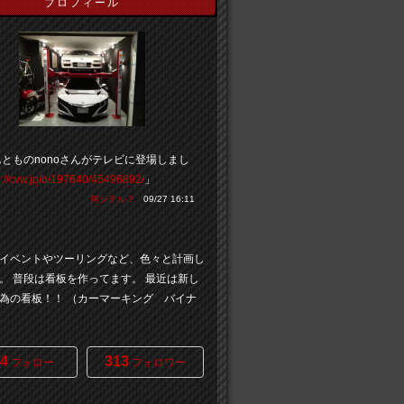
プロフィール
とものnonoさんがテレビに登場しまし
p://cvw.jp/b/197640/45496892/
」
何シテル？
09/27 16:11
イベントやツーリングなど、色々と計画し
。 普段は看板を作ってます。 最近は新し
為の看板！！ （カーマーキング バイナ
4
313
フォロー
フォロワー