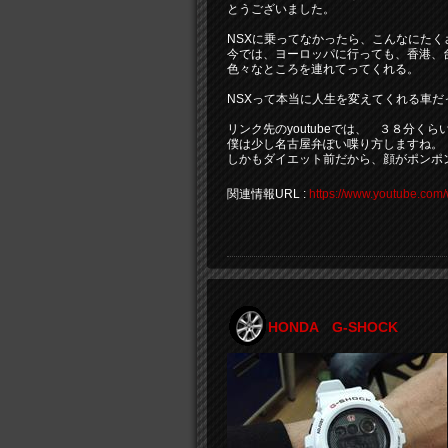
とうございました。
NSXに乗ってなかったら、こんなにた
今では、ヨーロッパに行っても、香港、
色々なところを連れてってくれる。
NSXって本当に人生を変えてくれる車
リンク先のyoutubeでは、 ３８分く
僕は少し名古屋弁ぽい喋り方しますね。
しかもダイエット前だから、顔がポンポ
関連情報URL :
https://www.youtube.c
HONDA G-SHOCK