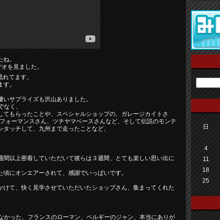
たね。
デオを見ました。
で流れてます。
ます。
凄いサプライズも沢山ありました。
でなく、
してもらったことや、スペシャルショップの、ガレージカイトさ
パフォーマンスさん、ツチヤマベースさんなど、そして伝説のモンテ
日
ンタッチして、九州まで走ったことなど、
4
週間以上密着していただいて彼らは３週間、とても楽しい思い出に
11
18
た頃にオンエアーされて、感謝でいっぱいです。
25
かけて、快く見学させていただいたショップさん、集まってくれた
えなかった、フランスのローマン、ベルギーのジャン、本当にありが