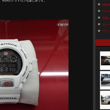
NSXのアストロンも楽しみです。
秘密基地
ＮＳＸ
香港 ( 
ガレー
アメリカ