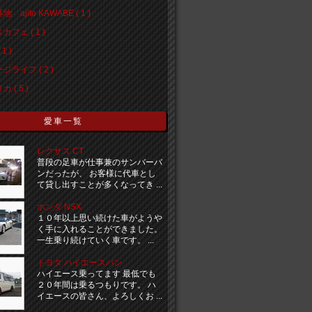
 ajito KAWABE ( 1 )
カフェ ( 1 )
1 )
ジライフ ( 2 )
 ( 5 )
愛車一覧
レクサス CT
普段の足車が仕事兼のサンバーバ
ンだったが、 お客様に代車とし
て貸し出すことが多くなってき ...
ホンダ NSX
１０年以上思い続けた車がようや
く手に入れることができました。
一生乗り続けていく車です。 ...
トヨタ ハイエースバン
ハイエース乗ってます 最低でも
２０年間は乗るつもりです。 ハ
イエースの皆さん、よろしくお ...