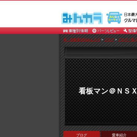
車・自動車SNSみんカラ
>
ブログ
>
ブログ一覧 [
看板マン＠ＮＳ
ブログ
愛車紹介