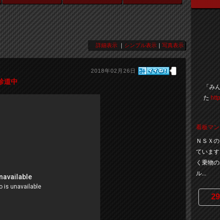
詳細表示
｜
シンプル表示
｜
写真表示
2018年02月26日
珍道中
「みん
た
htt
看板マン
ＮＳＸの
ています
く乗物の
ル...
29