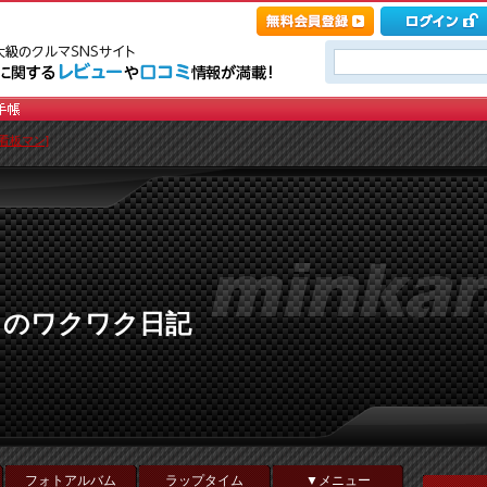
看板マン]
Ｘのワクワク日記
フォトアルバム
ラップタイム
▼メニュー