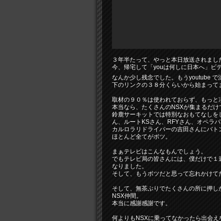
３年半たって、やっと本日放送されまし
今、帰宅して「youは何しに日本へ」ビ
なんか少し残念でした。もうyoutube 
下のリンクの３８分くらいから始まって
取材の９０％は使われておらず、もっと
本当なら、たくさんのNSXが集まるだけ
鈴鹿サーキットでは特別なおもてなしを
ん、ルートKSさん、RFYさん、オペラ
カルロラリドライバーの吉田さんにバト
ほとんど全てがボツ。
まぁテレビはこんなもんでしょう。
でもテレビ局の皆さんには、僕だけで１
なりました。
そして、もうボツだと思って忘れかけて
そして、無茶ぶりでたくさんの所に押し
NSX仲間。
本当に感謝感謝です。
何よりもNSXに乗ってなかったら出会