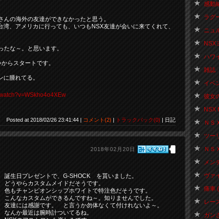
感動納
ラグー
くさんの海外の友達ができなかったと思う。
台湾、アメリカに行っても、いつもNSX友達が会いに来てくれて、
ニュル
NSX
だったな～。と思います。
ハワイ 
らいからスタートです。
雑誌 
ンに腫れてる。
イベント
om/watch?v=WSkho4o4XEw
彼女の
NSX f
Posted at 2018/02/26 23:41:44 |
コメント(2)
|
トラックバック(0)
| 日記
ＮＳＸ 
ツーリン
ＮＳＸお
2018年02月20日
メンテ
ヴァイス
誕生日プレゼントで、G-SHOCK を貰いました。
どうやらカスタムメイドだそうです。
痛車 ( 
色もチャンピオンシップホワイトで特注色だそうです。
こんなカスタムができるんですね～。知りませんでした。
レース 
友達には感謝です。 と言うか勿体なくて付けれないよ～。
なんか最近は腕時計ついてるね。
ガンさ