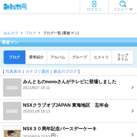
ログイン
メニュー
みんカラ
ブログ
ブログ一覧 [看板マン]
看板マン
ラップ
ブログ
愛車紹介
アルバム
グループ
ヒストリ
タイム
[
写真表示
｜
カテゴリ選択
｜
過去のブログ
]
みんとものnonoさんがテレビに登場しました
2021/9/27 16:11
NSXクラブオブJAPAN 東海地区 忘年会
2020/12/8 16:13
NSX３０周年記念バースデーケーキ
2020/9/19 23:53
1