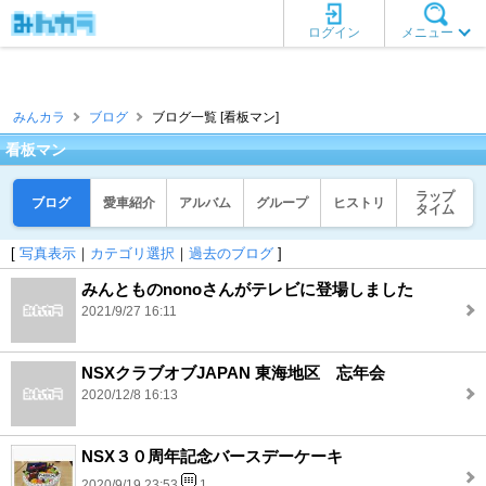
ログイン
メニュー
みんカラ
ブログ
ブログ一覧 [看板マン]
看板マン
ラップ
ブログ
愛車紹介
アルバム
グループ
ヒストリ
タイム
[
写真表示
｜
カテゴリ選択
｜
過去のブログ
]
みんとものnonoさんがテレビに登場しました
2021/9/27 16:11
NSXクラブオブJAPAN 東海地区 忘年会
2020/12/8 16:13
NSX３０周年記念バースデーケーキ
2020/9/19 23:53
1