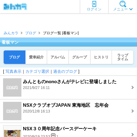
ログイン
メニュー
みんカラ
ブログ
ブログ一覧 [看板マン]
看板マン
ラップ
ブログ
愛車紹介
アルバム
グループ
ヒストリ
タイム
[
写真表示
｜
カテゴリ選択
｜
過去のブログ
]
みんとものnonoさんがテレビに登場しました
2021/9/27 16:11
NSXクラブオブJAPAN 東海地区 忘年会
2020/12/8 16:13
NSX３０周年記念バースデーケーキ
2020/9/19 23:53
1