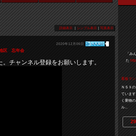
詳細表示
｜
シンプル表示
｜
写真表示
2020年12月06日
海地区 忘年会
「みん
た
htt
ました。チャンネル登録をお願いします。
看板マン
ＮＳＸの
ています
く乗物の
ル...
29