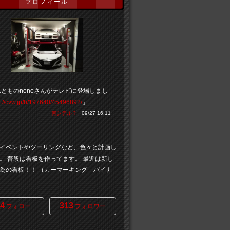
プロフィール
とものnonoさんがテレビに登場しまし
p://cvw.jp/b/197640/45496892/
」
何シテル？
09/27 16:11
イベントやツーリングなど、色々と計画し
。 普段は看板を作ってます。 最近は新し
為の看板！！ （カーマーキング バイナ
4
313
フォロー
フォロワー