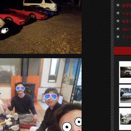
秘密基地
ＮＳＸ
香港 ( 
ガレー
アメリカ