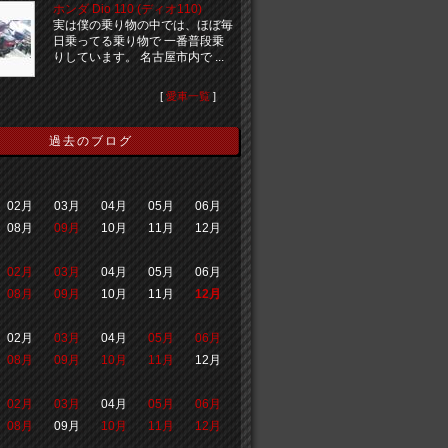
ホンダ Dio 110 (ディオ110)
実は僕の乗り物の中では、ほぼ毎
日乗ってる乗り物で 一番普段乗
りしています。 名古屋市内で ...
[
愛車一覧
]
過去のブログ
02月
03月
04月
05月
06月
08月
09月
10月
11月
12月
02月
03月
04月
05月
06月
08月
09月
10月
11月
12月
02月
03月
04月
05月
06月
08月
09月
10月
11月
12月
02月
03月
04月
05月
06月
08月
09月
10月
11月
12月