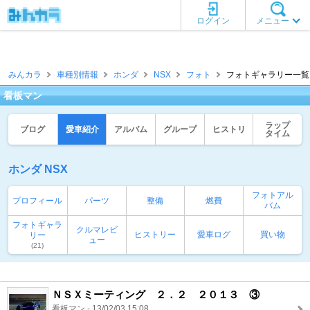
ログイン
メニュー
みんカラ
車種別情報
ホンダ
NSX
フォト
フォトギャラリー一覧 
看板マン
ラップ
ブログ
愛車紹介
アルバム
グループ
ヒストリ
タイム
ホンダ NSX
フォトアル
プロフィール
パーツ
整備
燃費
バム
フォトギャラ
クルマレビ
ヒストリー
愛車ログ
買い物
リー
ュー
(21)
ＮＳＸミーティング ２．２ ２０１３ ③
看板マン - 13/02/03 15:08