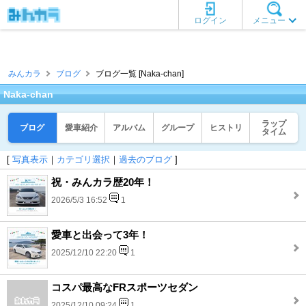
ログイン
メニュー
みんカラ
ブログ
ブログ一覧 [Naka-chan]
Naka-chan
ラップ
ブログ
愛車紹介
アルバム
グループ
ヒストリ
タイム
[
写真表示
｜
カテゴリ選択
｜
過去のブログ
]
祝・みんカラ歴20年！
2026/5/3 16:52
1
愛車と出会って3年！
2025/12/10 22:20
1
コスパ最高なFRスポーツセダン
2025/12/10 09:24
1