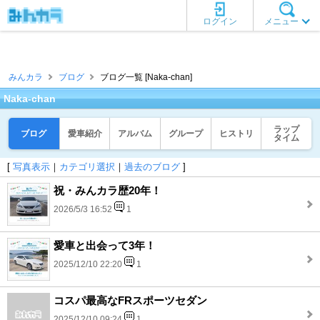
ログイン
メニュー
みんカラ
ブログ
ブログ一覧 [Naka-chan]
Naka-chan
ラップ
ブログ
愛車紹介
アルバム
グループ
ヒストリ
タイム
[
写真表示
｜
カテゴリ選択
｜
過去のブログ
]
祝・みんカラ歴20年！
2026/5/3 16:52
1
愛車と出会って3年！
2025/12/10 22:20
1
コスパ最高なFRスポーツセダン
2025/12/10 09:24
1