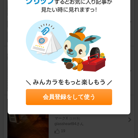
トヨタモデリスタ / MODELLIS
TA フロントスポイラー
マークX
[130系]
かもめまきさん
38
Sonic Design Sonic PLUS / S
P-P30RE
マークX
[130系]
sera401さん
7
会員登録をして使う
エーモン 静音化計画 静音シー
ト
マークX
[130系]
glassheart94さん
19