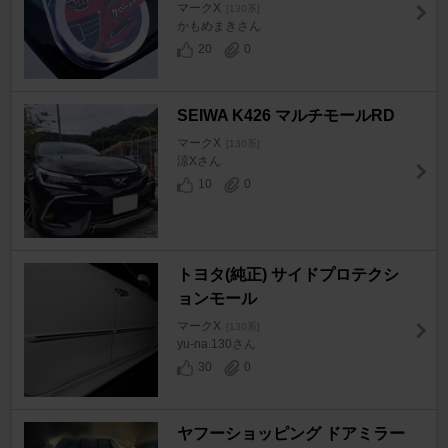
マークX
[130系]
かもめまきさん
20
0
SEIWA K426 マルチモールRD
マークX
[130系]
涼Xさん
10
0
トヨタ(純正) サイドプロテクシ
ョンモール
マークX
[130系]
yu-na.130さん
30
0
ヤフーショッピング ドアミラー