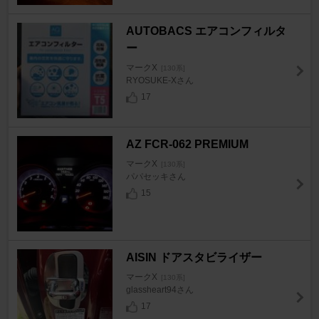
AUTOBACS エアコンフィルタ
ー
マークX
[130系]
RYOSUKE-Xさん
17
AZ FCR-062 PREMIUM
マークX
[130系]
パパセッキさん
15
AISIN ドアスタビライザー
マークX
[130系]
glassheart94さん
17