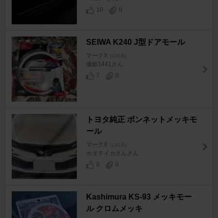
10
0
SEIWA K240 J型ドアモール
マークX
[130系]
優姫1441さん
7
0
トヨタ純正 ボンネットメッキモ
ール
マークX
[130系]
ホタテイカさんさん
8
0
Kashimura KS-93 メッキモー
ル クロムメッキ