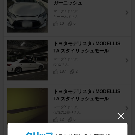
ガーニッシュ
マークX
[130系]
とーーれすさん
10
0
トヨタモデリスタ / MODELLIS
TA スタイリッシュモール
マークX
[130系]
rontyさん
187
2
トヨタモデリスタ / MODELLIS
TA スタイリッシュモール
マークX
[130系]
伝説のZ乗りさん
12
0