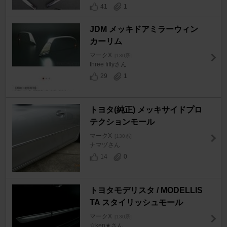
41
1
JDM メッキドアミラーウィン
カーリム
マークX
[130系]
three fiftyさん
29
1
トヨタ(純正) メッキサイドプロ
テクションモール
マークX
[130系]
ナマヅさん
14
0
トヨタモデリスタ / MODELLIS
TA スタイリッシュモール
マークX
[130系]
☆ken★さん