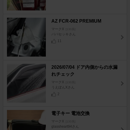
AZ FCR-062 PREMIUM
マークX
[130系]
パパセッキさん
11
2026/07/04 ドア内側からの水漏
れチェック
マークX
[130系]
うえぽんXさん
2
電子キー 電池交換
マークX
[130系]
glassheart94さん