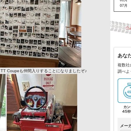
01月
07月
ヘ
あな
複数社
T Coupeも仲間入りすることになりましたぞ♪
調べよ
メー