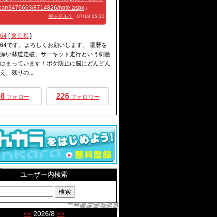
car/3476663/8714826/note.aspx
」
何シテル？
07/18 15:30
64
[
東京都
]
64です。よろしくお願いします。 還暦を
深い林道走破、サーキット走行という刺激
はまっています！ボケ防止に脳にどんどん
え、残りの...
98
226
フォロー
フォロワー
ユーザー内検索
<<
2026/8
>>