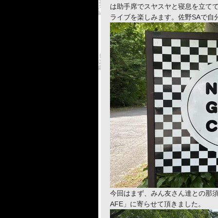
は助手席でスヤスヤと寝息を立て
ライブを楽しみます。佐野SAで自
今回はまず、みん友さん達との那須ツ
AFE」に寄らせて頂きました。