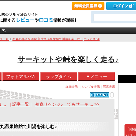
グ一覧
>
初夏の那須を満喫① 大丸温泉旅館で川湯を楽しむ♪ [バッカス64]
サーキットや峠を楽しく走る♪
フォトアルバム
ラップタイム
▼メニュー
詳細表示
｜
シンプル表示
｜
写真表示
..
| 記事一覧 |
袖森リベンジ♪ でもサーキ ... >>
大丸温泉旅館で川湯を楽しむ♪
「[整
パス♪