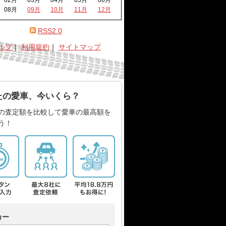
02月
03月
04月
05月
06月
08月
09月
10月
11月
12月
RSS2.0
ルプ
｜
利用規約
｜
サイトマップ
たの愛車、今いくら？
の査定額を比較して愛車の最高額を
う！
カー