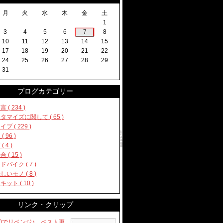
月
火
水
木
金
土
1
3
4
5
6
7
8
10
11
12
13
14
15
17
18
19
20
21
22
24
25
26
27
28
29
31
ブログカテゴリー
 ( 234 )
タマイズに関して ( 65 )
ブ ( 229 )
( 96 )
( 4 )
 ( 15 )
ドバイク ( 7 )
しいモノ ( 8 )
ット ( 10 )
リンク・クリップ
00でリベンジ♪ ベスト更