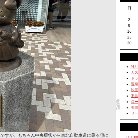
日
2
9
16
23
30
独り言
カス
ドライ
温泉 
映画 
不具合
ロー
美味
サーキ
嫁ですが、もちろん中央環状から東北自動車道に乗る頃に
TC10