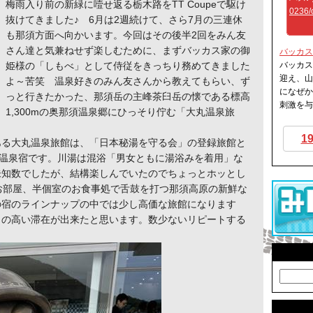
梅雨入り前の新緑に噎せ返る栃木路をTT Coupeで駆け
0236/
抜けてきました♪ 6月は2週続けて、さら7月の三連休
も那須方面へ向かいます。今回はその後半2回をみん友
さん達と気兼ねせず楽しむために、まずバッカス家の御
バッカス
姫様の「しもべ」として侍従をきっちり務めてきました
バッカス
迎え、山
よ～苦笑 温泉好きのみん友さんから教えてもらい、ず
になぜか
っと行きたかった、那須岳の主峰茶臼岳の懐である標高
刺激を与
1,300mの奥那須温泉郷にひっそり佇む「大丸温泉旅
1
ある大丸温泉旅館は、「日本秘湯を守る会」の登録旅館と
の温泉宿です。川湯は混浴「男女ともに湯浴みを着用」な
未知数でしたが、結構楽しんでいたのでちょっとホッとし
お部屋、半個室のお食事処で舌鼓を打つ那須高原の新鮮な
の宿のラインナップの中では少し高価な旅館になります
ィの高い滞在が出来たと思います。数少ないリピートする