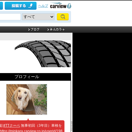
ヘルプ
プロフィール
備]
#TTクーペ
無事初回（3年目）車検を
https://minkara.carview.co.jp/userid/198