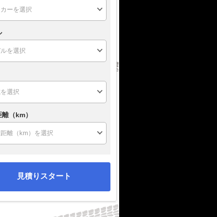
ル
距離（km）
見積りスタート