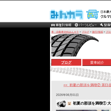
車・自動車SNSみんカラ
>
ブログ
>
旅行/地域
>
ブロ
ブログ
愛車紹介
<< 初夏の那須を満喫② 茶臼岳 .
2026年06月01日
初夏の那須を満喫① 