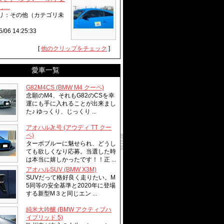
し…
リ：その他（カテゴリ未
5/06 14:25:33
[
他のクリップをチェック
]
愛車一覧
G82M4CS (BMW M4 クーペ)
念願のM4、それもG82のCSを幸
運にも手に入れることが出来まし
た♪ ゆっくり、じっくり ...
アオハルJr.号 (アウディ TT クー
ペ)
ターボブルーに魅せられ、どうし
ても欲しくなり応募。当選した時
は本当に嬉しかったです！！正 ...
アオハルSUV (BMW X3M)
SUVだって格好良く走りたい。M
5同等の安全基準と2020年に登場
する新型M３と同じエン ...
純米大吟醸 (BMW アクティブハ
イブリッド 5)