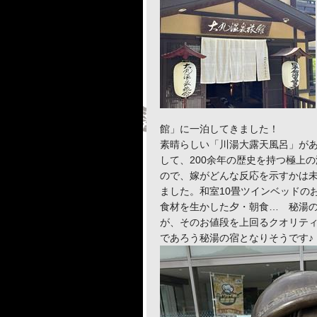
館」に一泊してきました！
素晴らしい「川湯大露天風呂」が
して、200余年の歴史を持つ極上
ので、嫁がどんな反応を示すかは
ました。和室10畳ツインベッドの
食材を生かした夕・朝食… 秘湯
が、そのお値段を上回るクオリテ
であろう秘湯の宿となりそうです♪