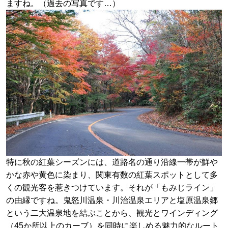
ますね。（過去の写真です…）
特に秋の紅葉シーズンには、道路名の通り沿線一帯が鮮や
かな赤や黄色に染まり、関東有数の紅葉スポットとして多
くの観光客を惹きつけています。それが「もみじライン」
の由縁ですね。鬼怒川温泉・川治温泉エリアと塩原温泉郷
という二大温泉地を結ぶことから、観光とワインディング
（45か所以上のカーブ）を同時に楽しめる魅力的なルート