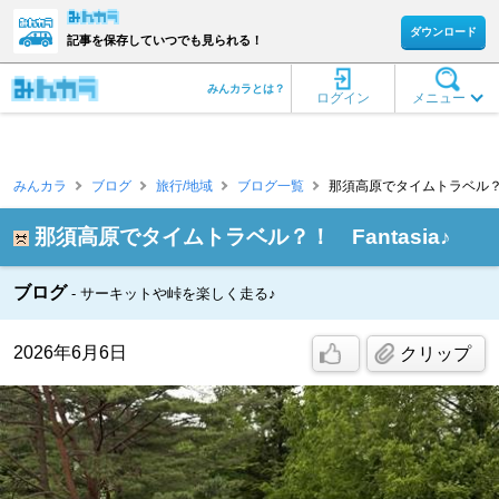
ダウンロード
記事を保存していつでも見られる！
みんカラとは？
ログイン
メニュー
みんカラ
ブログ
旅行/地域
ブログ一覧
那須高原でタイムトラベル？！ F
那須高原でタイムトラベル？！ Fantasia♪
ブログ
サーキットや峠を楽しく走る♪
2026年6月6日
クリップ