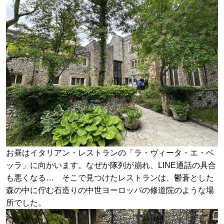
お昼はイタリアン・レストランの「ラ・ヴィータ・エ・ベ
ッラ」に向かいます。なぜか隊列が崩れ、LINE通話の具合
も悪くなる… そこで見つけたレストランは、鬱蒼とした
森の中に佇む石造りの中世ヨーロッパの修道院のような場
所でした。