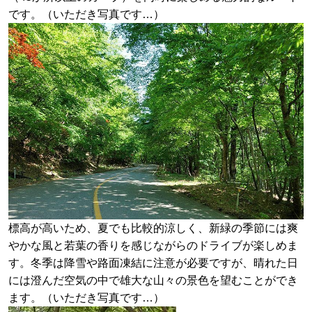
です。（いただき写真です…）
標高が高いため、夏でも比較的涼しく、新緑の季節には爽
やかな風と若葉の香りを感じながらのドライブが楽しめま
す。冬季は降雪や路面凍結に注意が必要ですが、晴れた日
には澄んだ空気の中で雄大な山々の景色を望むことができ
ます。（いただき写真です…）