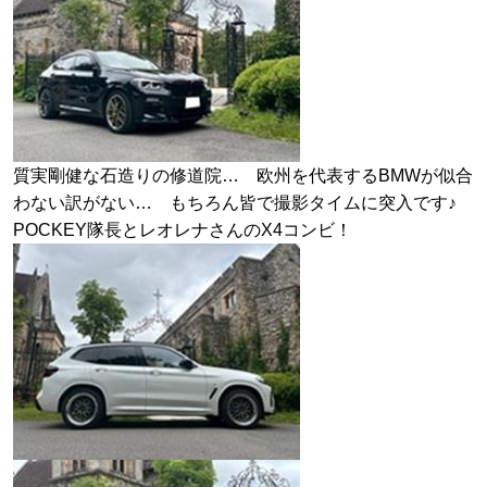
質実剛健な石造りの修道院… 欧州を代表するBMWが似合
わない訳がない… もちろん皆で撮影タイムに突入です♪
POCKEY隊長とレオレナさんのX4コンビ！