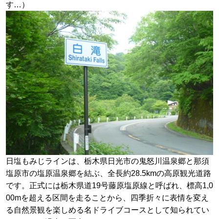
す…）
日塩もみじラインは、栃木県日光市の鬼怒川温泉郷と那須
塩原市の塩原温泉郷を結ぶ、全長約28.5kmの高原観光道路
です。正式には栃木県道19号藤原塩原線と呼ばれ、標高1,0
00mを超える区間を走ることから、四季折々に表情を変え
る自然景観を楽しめる名ドライブコースとして知られてい