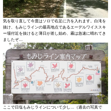
気を取り直して今度はソロで右足に力を入れます。白滝を
抜け、もみじラインの最高地点であるエーデルワイススキ
ー場付近を抜けると薄日が差し始め、霧は急速に晴れてき
ましたぞ…
ここで日塩もみじラインについて少し…（過去の写真で