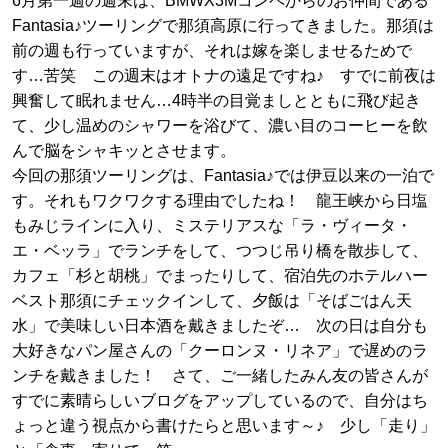
6月第一週の週末は、BMWX3Mコンペからのお仲間である
Fantasia♪ツーリングで那須高原に行ってきました。那須は
前の週も行っていますが、それは嫁を楽しませるためで
す…苦笑 この週末はオトナの遠足ですね♪ すでに前夜は
興奮して眠れません…4時半の目覚ましとともに飛び起き
て、少し温めのシャワーを浴びて、濃い目のコーヒーを飲
んで脳をシャキッとさせます。
今回の那須ツーリングは、Fantasia♪では伊豆以来の一泊で
す。それもワクワクする理由でしたね！ 龍王峡から日塩
もみじラインに入り、ミステリアスな「ラ・ヴィータ・
エ・ベッラ」でランチをして、つつじ吊り橋を散歩して、
カフェ「杉と胡桃」でまったりして、宿泊先のホテルハー
ベスト那須にチェックインして、夕飯は「そばごはん天
水」で美味しい日本酒を戴きましたぞ… 次の日は自分も
大好きなパン屋さんの「クーロンヌ・リネア」で遅めのラ
ンチを戴きました！ さて、ご一緒したみん友の皆さんが
すでに素晴らしいブログをアップしているので、自分はち
ょっと違う視点から書けたらと思います～♪ 少し「走り」