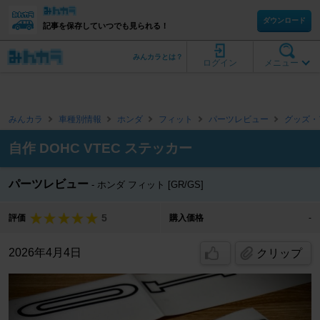
ダウンロード
記事を保存していつでも見られる！
みんカラとは？
ログイン
メニュー
みんカラ
車種別情報
ホンダ
フィット
パーツレビュー
グッズ・
自作 DOHC VTEC ステッカー
パーツレビュー
ホンダ フィット [GR/GS]
5
評価
購入価格
-
2026年4月4日
クリップ