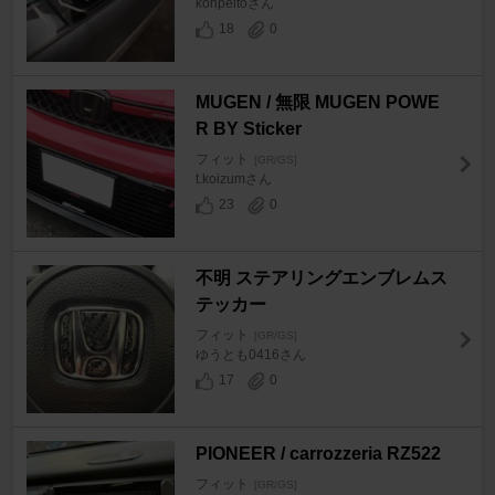
konpeitoさん
18
0
MUGEN / 無限 MUGEN POWE
R BY Sticker
フィット
[GR/GS]
t.koizumさん
23
0
不明 ステアリングエンブレムス
テッカー
フィット
[GR/GS]
ゆうとも0416さん
17
0
PIONEER / carrozzeria RZ522
フィット
[GR/GS]