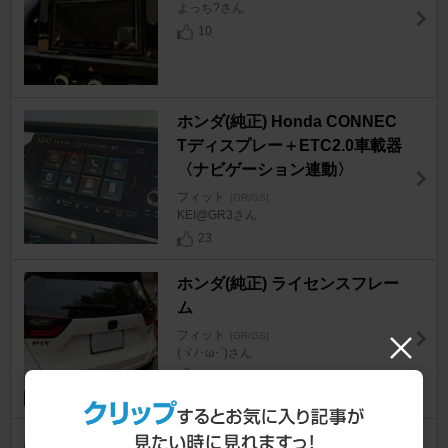
よっち?さん
10
ホンダ(純正) Honda CONNEC
Tディスプレー＋ETC2.0車載器
〈ナビゲーション連動〉
フィット
[GR/GS]
KEI@GR3さん
23
ホンダ(純正) ライセンスフレー
ム
フィット
[GR/GS]
(ヾﾉ･ω･`)さん
14
ホンダ(純正) マッドガード