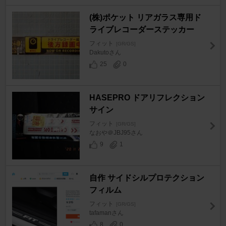
(株)ポケット リアガラス専用ド
ライブレコーダーステッカー
フィット
[GR/GS]
Dakutoさん
25
0
HASEPRO ドアリフレクション
サイン
フィット
[GR/GS]
なおや＠JBJ95さん
9
1
自作 サイドシルプロテクション
フィルム
フィット
[GR/GS]
tafamanさん
8
0