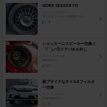
WORK SEEKER FD
フィット
[GR/GS]
水エヌ@フィットLUXE乗りさん
39
ショッカーにスピーカー交換♪(
´ ▽ ` )ノ①ドアパネル外し
フィット
[GR/GS]
Shiuzy!さん
14
超ブサイクなオイル&フィルタ
ー交換
フィット
[GR/GS]
choji-funksさん
14