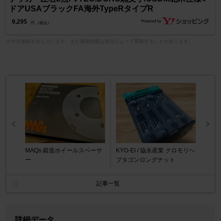
ドアUSAブラックFA海外TypeRタイプR
9,295
円 （税込）
※中古価格を含んでいます。また価格情報は状況によって変動することがあります。
MAQs 鍛造ホイールスペーサ
KYO-EI / 協永産業 クロモリヘ
ー
プタゴンロングナット
記事一覧
詳細データ