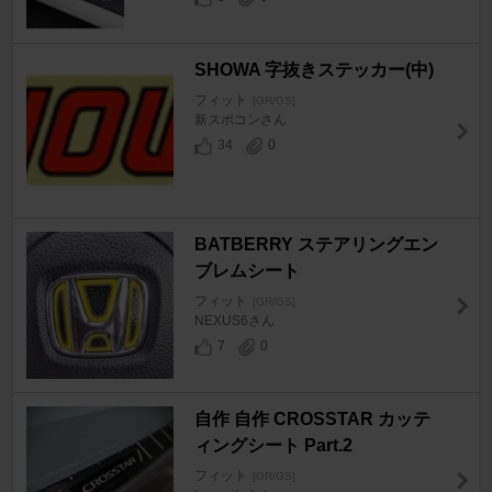
SHOWA 字抜きステッカー(中)
フィット
[GR/GS]
新スポコンさん
34
0
BATBERRY ステアリングエン
ブレムシート
フィット
[GR/GS]
NEXUS6さん
7
0
自作 自作 CROSSTAR カッテ
ィングシート Part.2
フィット
[GR/GS]