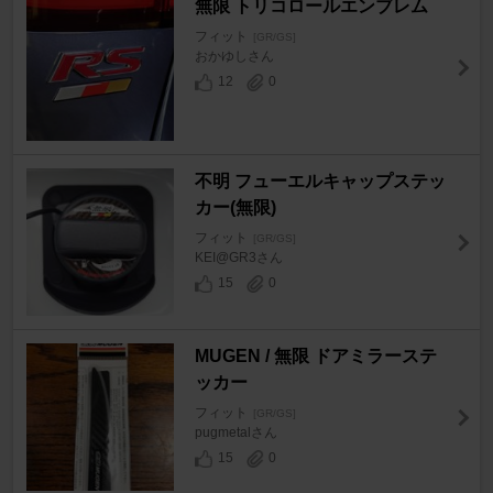
無限 トリコロールエンブレム
フィット
[GR/GS]
おかゆしさん
12
0
不明 フューエルキャップステッ
カー(無限)
フィット
[GR/GS]
KEI@GR3さん
15
0
MUGEN / 無限 ドアミラーステ
ッカー
フィット
[GR/GS]
pugmetalさん
15
0