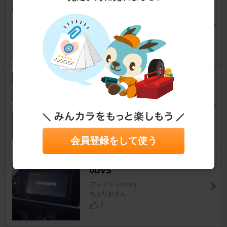
フィット
[GR/GS]
ホンダ車9台目さん
11
FJ CRAFT ダッシュボードマッ
ト
フィット
[GR/GS]
うまにのるくまさん
12
会員登録をして使う
PIONEER / carrozzeria FH-850
0DVS
フィット
[GR/GS]
ちぇりおさん
7