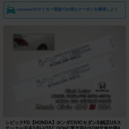
carview!のマイカー登録でお得なクーポンを獲得しよう
シビックFD【HONDA】ホンダCIVICセダンSi純正USス
テッカー左右2点i-VTEC.DOHC黒文字/USDM北米仕様4