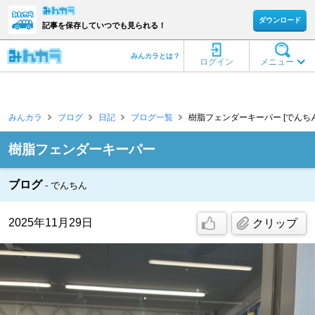
ダウンロード
記事を保存していつでも見られる！
みんカラとは？
ログイン
メニュー
みんカラ
ブログ
日記
ブログ一覧
樹脂フェンダーキーパー [でんちん
樹脂フェンダーキーパー
ブログ
でんちん
2025年11月29日
クリップ