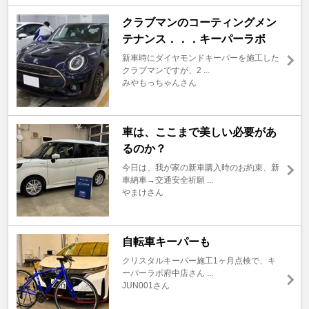
クラブマンのコーティングメン
テナンス．．．キーパーラボ
新車時にダイヤモンドキーパーを施工した
クラブマンですが、2 ...
みやもっちゃんさん
車は、ここまで美しい必要があ
るのか？
今日は、我が家の新車購入時のお約束、新
車納車→交通安全祈願 ...
やまけさん
自転車キーパーも
クリスタルキーパー施工1ヶ月点検で、キ
ーパーラボ府中店さん ...
JUN001さん