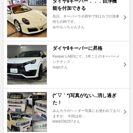
ダイヤⅡキーパー．．．自浄機
能を付加できる
先日、キーパーラボ府中で911カブの洗車
待ちの時です。 ...
みやもっちゃんさん
ダイヤⅡキーパーに昇格
Keeper LABOにて、1年ごとのキーパーメ
ンテナンス ...
sugoさん
(*´▽｀*)写真がない...消し過ぎ
た！
みんカラのヘッダー写真にも使われており
ますが、 今回は自 ...
tete8336257さん