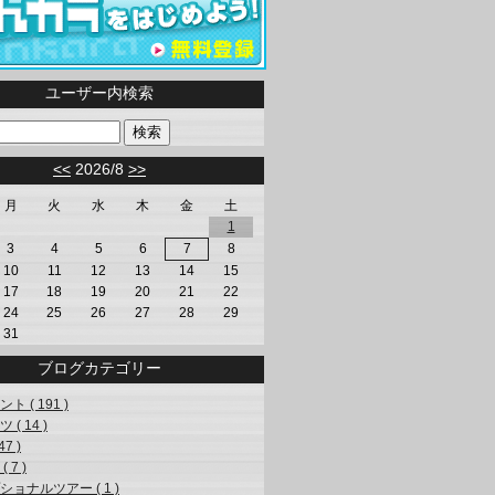
ユーザー内検索
<<
2026/8
>>
月
火
水
木
金
土
1
3
4
5
6
7
8
10
11
12
13
14
15
17
18
19
20
21
22
24
25
26
27
28
29
31
ブログカテゴリー
ト ( 191 )
 ( 14 )
47 )
 7 )
ショナルツアー ( 1 )