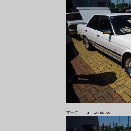
マークⅡ GT twinturbo