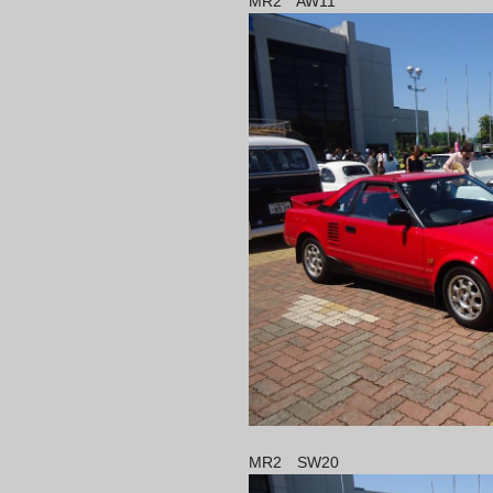
MR2 AW11
MR2 SW20