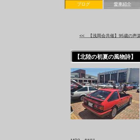
ブログ
愛車紹介
<< 【浅岡会共催】95歳の声楽 .
【北陸の初夏の風物詩】