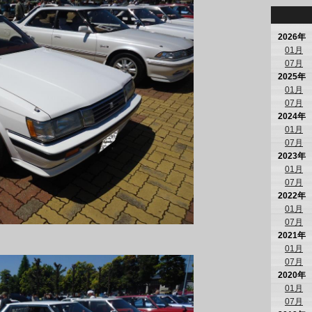
2026年
01月
07月
2025年
01月
07月
2024年
01月
07月
2023年
01月
07月
2022年
01月
07月
2021年
01月
07月
2020年
01月
07月