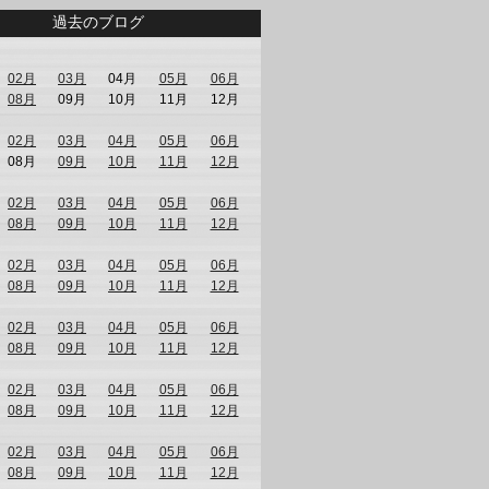
過去のブログ
02月
03月
04月
05月
06月
08月
09月
10月
11月
12月
02月
03月
04月
05月
06月
08月
09月
10月
11月
12月
02月
03月
04月
05月
06月
08月
09月
10月
11月
12月
02月
03月
04月
05月
06月
08月
09月
10月
11月
12月
02月
03月
04月
05月
06月
08月
09月
10月
11月
12月
02月
03月
04月
05月
06月
08月
09月
10月
11月
12月
02月
03月
04月
05月
06月
08月
09月
10月
11月
12月