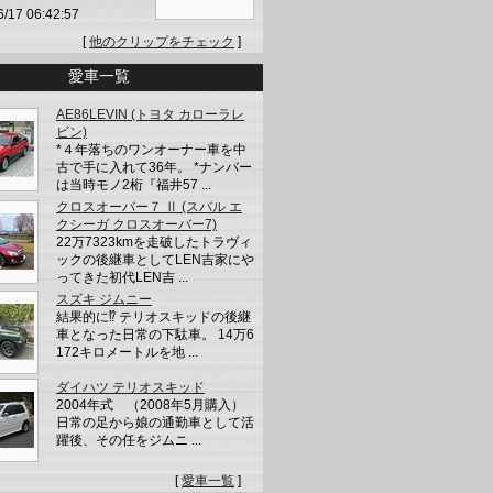
6/17 06:42:57
[
他のクリップをチェック
]
愛車一覧
AE86LEVIN (トヨタ カローラレ
ビン)
*４年落ちのワンオーナー車を中
古で手に入れて36年。 *ナンバー
は当時モノ2桁『福井57 ...
クロスオーバー７ Ⅱ (スバル エ
クシーガ クロスオーバー7)
22万7323kmを走破したトラヴィ
ックの後継車としてLEN吉家にや
ってきた初代LEN吉 ...
スズキ ジムニー
結果的に⁉ テリオスキッドの後継
車となった日常の下駄車。 14万6
172キロメートルを地 ...
ダイハツ テリオスキッド
2004年式 （2008年5月購入）
日常の足から娘の通勤車として活
躍後、その任をジムニ ...
[
愛車一覧
]