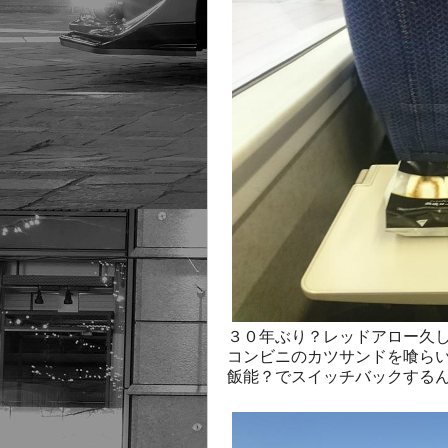
３０年ぶり？レッドアロー久
コンビニのカツサンドを喰ら
飯能？でスイッチバックする