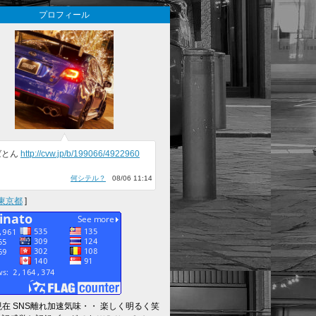
プロフィール
ばとん
http://cvw.jp/b/199066/4922960
何シテル？
08/06 11:14
東京都
]
～現在 SNS離れ加速気味・・ 楽しく明るく笑