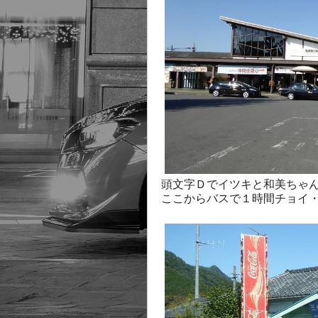
頭文字Ｄでイツキと和美ちゃ
ここからバスで１時間チョイ