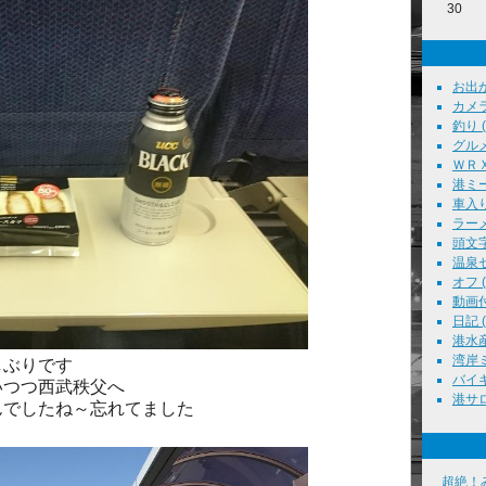
30
お出かけ
カメラ
釣り ( 
グルメ 
ＷＲＸ 
港ミー
車入り
ラーメン
頭文字Ｄ
温泉セ
オフ ( 
動画付
日記 ( 
港水産
湾岸ミ
しぶりです
バイキ
いつつ西武秩父へ
港サロン
んでしたね～忘れてました
超絶！