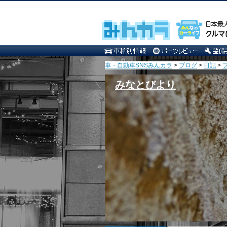
車・自動車SNSみんカラ
>
ブログ
>
日記
>
みなとびより