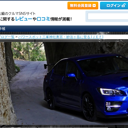
ブログ一覧
>
パワースポット三峯神社奥宮・妙法ヶ岳に登る [ＪＥＦ]