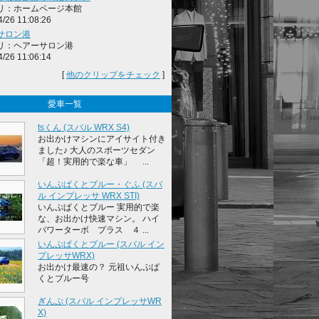
リ：ホームページ本館
4/26 11:08:26
サロン港
リ：ヘアーサロン港
4/26 11:06:14
[
他のクリップをチェック
]
愛車一覧
tsくん (スバル WRX S4)
お出かけマシンにアイサイト付き
ました♪ 大人のスポーツセダン
「超！実用的で楽な車」 ...
いんぷぱくとブルー・ぐふ (スバ
ル インプレッサ WRX STI)
いんぷぱくとブルー 実用的で楽
な、お出かけ快速マシン。 ハイ
パワーターボ プラス ４ ...
いんぷぱくとブルー (スバル イン
プレッサWRX)
お出かけ最速の？ 元祖いんぷぱ
くとブルー号
ぎんぷ (スバル インプレッサWR
X)