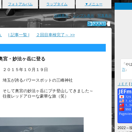
フォトアルバム
ラップタイム
▼メニュー
詳細表示
｜
シンプル表示
｜
写真表示
入
| 記事一覧 |
２回目車検完了～ >>
奥宮・妙法ヶ岳に登る
「や
２０１５年１０月１９日
7/
」
埼玉が誇るパワースポットの三峰神社
ＪＥＦ
[
そして奥宮の妙法ヶ岳にプチ登山してきました～
往復レッドアローな豪華な旅（笑）
2022