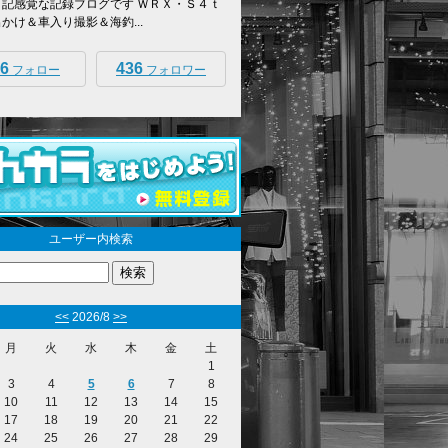
日記感覚な記録ブログです ＷＲＸ・Ｓ４ｔ
出かけ＆車入り撮影＆海釣...
6
436
フォロー
フォロワー
ユーザー内検索
<<
2026/8
>>
月
火
水
木
金
土
1
3
4
5
6
7
8
10
11
12
13
14
15
17
18
19
20
21
22
24
25
26
27
28
29