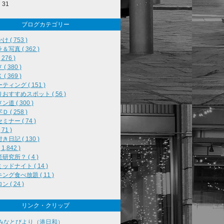
31
ブログカテゴリー
 ( 753 )
＆写真 ( 362 )
276 )
( 380 )
( 369 )
ティング ( 151 )
おすすめスポット ( 56 )
道 ( 300 )
 ( 258 )
ミナー ( 74 )
71 )
き日記 ( 130 )
1,842 )
研究所？ ( 4 )
ッドナイト ( 14 )
ング食べ放題 ( 11 )
 ( 24 )
リンク・クリップ
みなとびより（港日和）