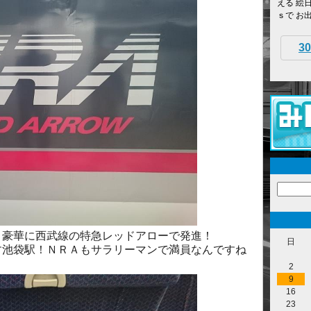
える 絵
ｓで お
30
、豪華に西武線の特急レッドアローで発進！
日
す池袋駅！ＮＲＡもサラリーマンで満員なんですね
2
9
16
23