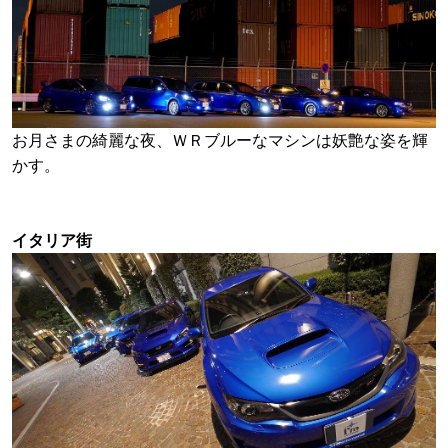
お月さまの綺麗な夜、ＷＲブルーなマシンは妖艶な姿を輝
かす。
イタリア街