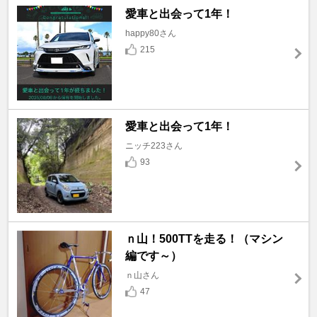
愛車と出会って1年！
happy80さん
215
愛車と出会って1年！
ニッチ223さん
93
ｎ山！500TTを走る！（マシン
編です～）
ｎ山さん
47