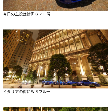
今日の主役は徳田ＧＶＦ号
イタリアの街にＷＲブルー