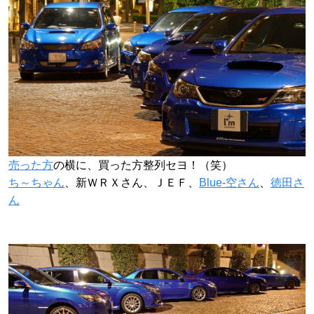
売った方
の横に、買った方整列セヨ！（笑）
ち～ちゃん
、新ＷＲＸさん、ＪＥＦ、
Blue-空さん
、
徳田さ
ん