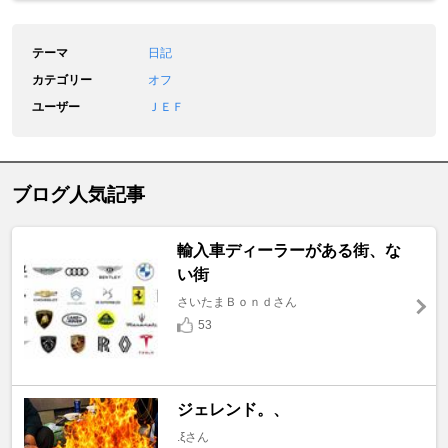
テーマ
日記
カテゴリー
オフ
ユーザー
ＪＥＦ
ブログ人気記事
輸入車ディーラーがある街、な
い街
さいたまＢｏｎｄさん
53
ジェレンド。、
.ξさん