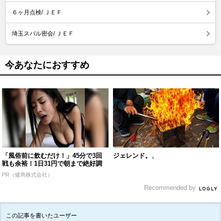
６ヶ月点検/ ＪＥＦ
埼玉スバル密会/ ＪＥＦ
今あなたにおすすめ
「風俗前に飲むだけ！」45分で3回
ジェレンド。、
戦も余裕！1日31円で朝まで絶好調
PR（健商株式会社）
Recommended by
この記事を書いたユーザー