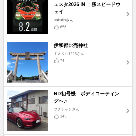
ェスタ2026 IN 十勝スピードウ
ェイ
hokutinさん
656
伊和都比売神社
ＴＡＫＵ1223さん
74
ND初号機 ボディコーティン
グへ♬
ブクチャンさん
345