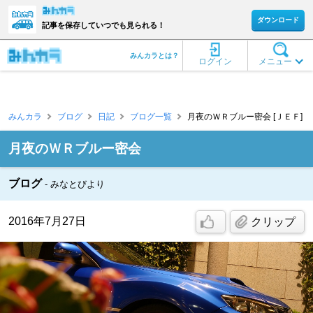
ダウンロード
記事を保存していつでも見られる！
みんカラとは？
ログイン
メニュー
みんカラ
ブログ
日記
ブログ一覧
月夜のＷＲブルー密会 [ＪＥＦ]
月夜のＷＲブルー密会
ブログ
みなとびより
2016年7月27日
クリップ