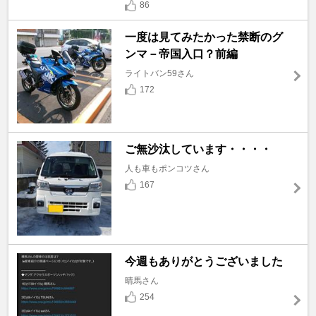
86
一度は見てみたかった禁断のグ
ンマ－帝国入口？前編
ライトバン59さん
172
ご無沙汰しています・・・・
人も車もポンコツさん
167
今週もありがとうございました
晴馬さん
254