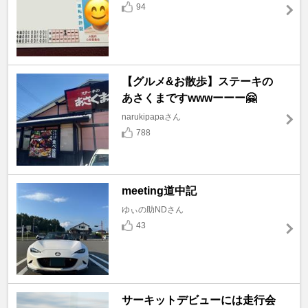
94
【グルメ&お散歩】ステーキの
あさくまですwwwーーー🤗
narukipapaさん
788
meeting道中記
ゆぃの助NDさん
43
サーキットデビューには走行会