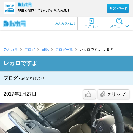
ダウンロード
記事を保存していつでも見られる！
みんカラとは？
ログイン
メニュー
みんカラ
ブログ
日記
ブログ一覧
レカロですよ [ＪＥＦ]
レカロですよ
ブログ
みなとびより
2017年1月27日
クリップ