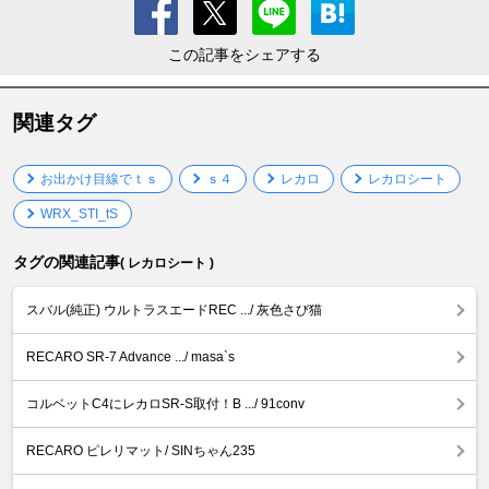
この記事をシェアする
関連タグ
お出かけ目線でｔｓ
ｓ４
レカロ
レカロシート
WRX_STI_tS
タグの関連記事
( レカロシート )
スバル(純正) ウルトラスエードREC .../ 灰色さび猫
RECARO SR-7 Advance .../ masa`s
コルベットC4にレカロSR-S取付！B .../ 91conv
RECARO ピレリマット/ SINちゃん235