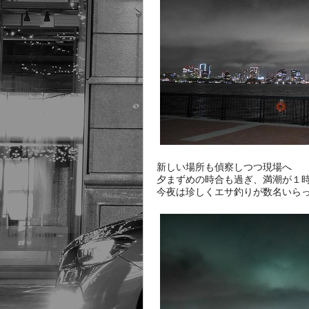
新しい場所も偵察しつつ現場へ
夕まずめの時合も過ぎ、満潮が１
今夜は珍しくエサ釣りが数名いらっ