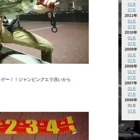
01月
07月
2011年
01月
07月
2010年
01月
07月
2009年
01月
07月
2008年
01月
07月
スゲー！！ジャンピングエラ洗いから
2007年
？
01月
07月
2006年
01月
07月
ヘ