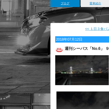
ブログ
愛車紹介
<< １日３食パ
2018年07月12日
週刊シーバス「No.6」