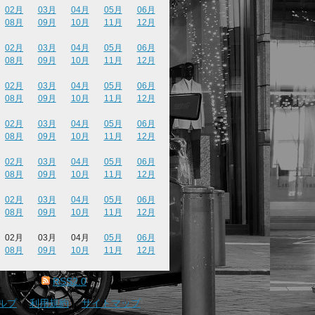
02月
03月
04月
05月
06月
08月
09月
10月
11月
12月
02月
03月
04月
05月
06月
08月
09月
10月
11月
12月
02月
03月
04月
05月
06月
08月
09月
10月
11月
12月
02月
03月
04月
05月
06月
08月
09月
10月
11月
12月
02月
03月
04月
05月
06月
08月
09月
10月
11月
12月
02月
03月
04月
05月
06月
08月
09月
10月
11月
12月
02月
03月
04月
05月
06月
08月
09月
10月
11月
12月
RSS2.0
ルプ
｜
利用規約
｜
サイトマップ