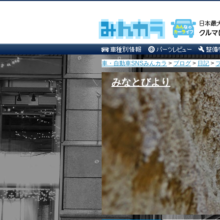
車・自動車SNSみんカラ
>
ブログ
>
日記
>
みなとびより