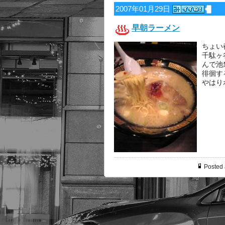
2007年01月29日
早朝ラーメン
ちょい
千駄ヶ
んで池
徘徊す
やはり
Posted 