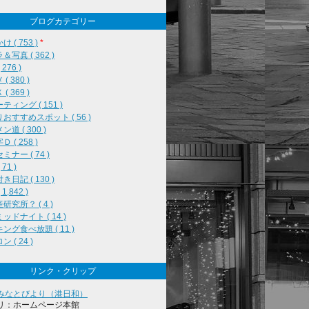
ブログカテゴリー
 ( 753 )
*
＆写真 ( 362 )
276 )
( 380 )
( 369 )
ティング ( 151 )
おすすめスポット ( 56 )
道 ( 300 )
 ( 258 )
ミナー ( 74 )
71 )
き日記 ( 130 )
1,842 )
研究所？ ( 4 )
ッドナイト ( 14 )
ング食べ放題 ( 11 )
 ( 24 )
リンク・クリップ
みなとびより（港日和）
リ：ホームページ本館