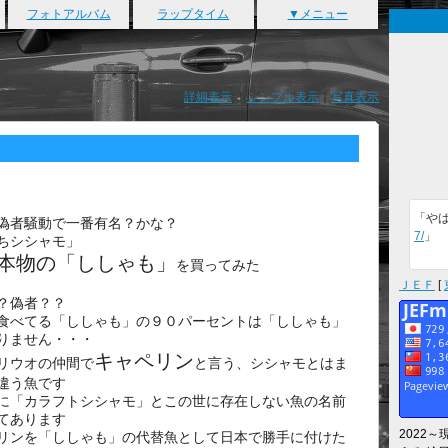
フォトアルバム
ラップタイム
▼メニュー
詳細表示
｜
シンプル表示
｜
写真表示
「や
偽者騒動で一番有名？かな？
7/
」
ちシシャモ」
本物の「ししゃも」
を買ってみた
ＪＥＦ
[
？偽者？？
食べてる「ししゃも」の９０パーセントは「ししゃも」
りません・・・
キャペリン
リウオの仲間で
と言う、シシャモとはま
違う魚です
に「カラフトシシャモ」とこの世に存在しない魚の名前
てあります
2022
リンを「ししゃも」の代替魚として日本で勝手に付けた