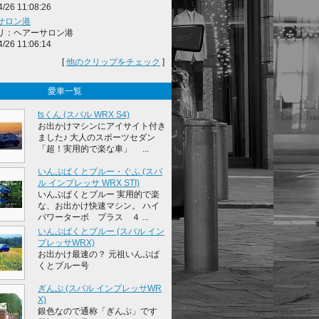
4/26 11:08:26
サロン港
リ：ヘアーサロン港
4/26 11:06:14
[
他のクリップをチェック
]
愛車一覧
tsくん (スバル WRX S4)
お出かけマシンにアイサイト付き
ました♪ 大人のスポーツセダン
「超！実用的で楽な車」 ...
いんぷぱくとブルー・ぐふ (スバ
ル インプレッサ WRX STI)
いんぷぱくとブルー 実用的で楽
な、お出かけ快速マシン。 ハイ
パワーターボ プラス ４ ...
いんぷぱくとブルー (スバル イン
プレッサWRX)
お出かけ最速の？ 元祖いんぷぱ
くとブルー号
ぎんぷ (スバル インプレッサWR
X)
銀色なので通称「ぎんぷ」です