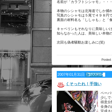
名前が「カラフトシシャモ」・・
本物のシシャモは北海道でしか捕
写真のシシャモは５尾で４９８円
裏面の材料名も「ししゃも」と「
キャペリンもそれなりに美味しい
知らなかった人は、美味しい本物の味
次回も偽者騒動お楽しみに(笑)
Posted 
2007年01月31日
くそったれ！手強い
ペーパ
少しで
得意分
全身の
完成さ