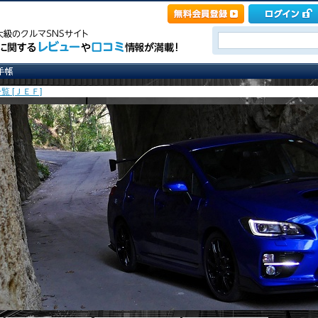
覧 [ＪＥＦ]