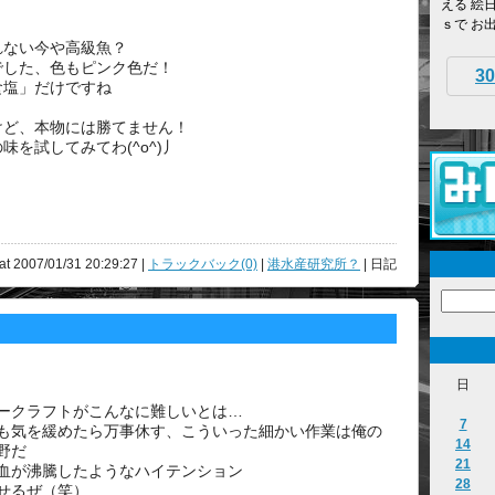
える 絵
・
ｓで お
れない今や高級魚？
でした、色もピンク色だ！
30
食塩」だけですね
けど、本物には勝てません！
を試してみてわ(^o^)丿
at 2007/01/31 20:29:27 |
トラックバック(0)
|
港水産研究所？
| 日記
日
ークラフトがこんなに難しいとは…
7
も気を緩めたら万事休す、こういった細かい作業は俺の
14
野だ
21
血が沸騰したようなハイテンション
28
せるぜ（笑）