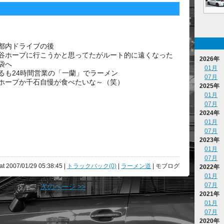
都内ドライブの後
谷ホープに行こうかと思ってたがルート的に遠くなった
2026年
袋へ
01月
るも24時間営業の「一蘭」でラーメン
07月
ホープか千石自慢が食べたいな～（笑）
2025年
01月
07月
2024年
01月
07月
2023年
01月
07月
at 2007/01/29 05:38:45 |
トラックバック(0)
|
ラーメン道
| モブログ
2022年
01月
07月
次のページ >>
2021年
01月
07月
2020年