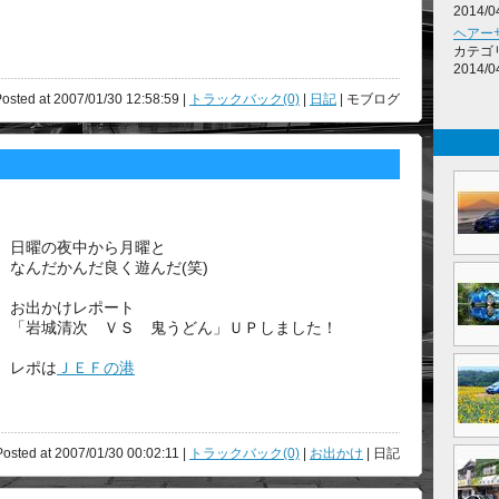
2014/0
ヘアー
カテゴ
2014/0
osted at 2007/01/30 12:58:59 |
トラックバック(0)
|
日記
| モブログ
日曜の夜中から月曜と
なんだかんだ良く遊んだ(笑)
お出かけレポート
「岩城清次 ＶＳ 鬼うどん」ＵＰしました！
レポは
ＪＥＦの港
Posted at 2007/01/30 00:02:11 |
トラックバック(0)
|
お出かけ
| 日記