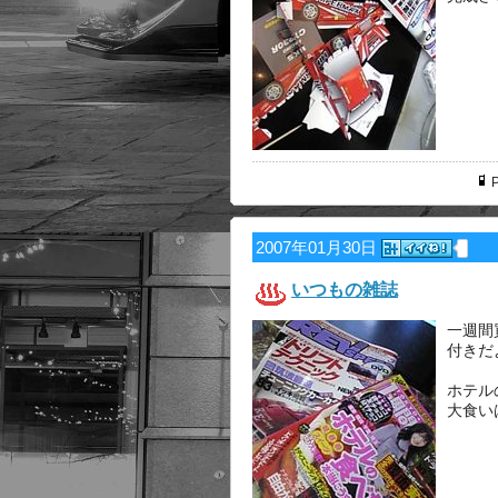
P
2007年01月30日
いつもの雑誌
一週間
付きだ
ホテル
大食い