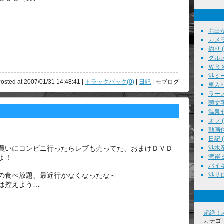
お出かけ
カメラ
釣り ( 
グルメ 
ＷＲＸ 
港ミー
osted at 2007/01/31 14:48:41 |
トラックバック(0)
|
日記
| モブログ
車入り
ラーメン
頭文字Ｄ
温泉セ
オフ ( 
動画付
日記 ( 
港水産
買いにコンビニ行ったらレブも売ってた、おまけＤＶＤ
湾岸ミ
よ！
バイキ
港サロン
の食べ放題、最近行かなくなったな～
は控えよう…
超絶！
カテゴ