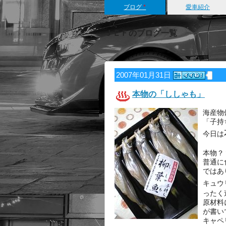
ブログ
*
愛車紹介
ＪＥＦのブログ一覧
2007年01月31日
本物の「ししゃも」
海産物
「子持
今日は
本物？
普通に
ではあ
キュウ
ったく
原材料
が書い
キャペ