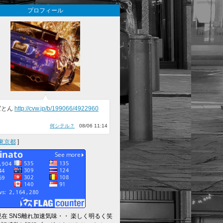
プロフィール
ばとん
http://cvw.jp/b/199066/4922960
何シテル？
08/06 11:14
東京都
]
～現在 SNS離れ加速気味・・ 楽しく明るく笑