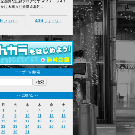
日記感覚な記録ブログです ＷＲＸ・Ｓ４ｔ
出かけ＆車入り撮影＆海釣...
6
436
フォロー
フォロワー
ユーザー内検索
<<
2007/1
>>
月
火
水
木
金
土
1
2
3
4
5
6
8
9
10
11
12
13
15
16
17
18
19
20
22
23
24
25
26
27
29
30
31