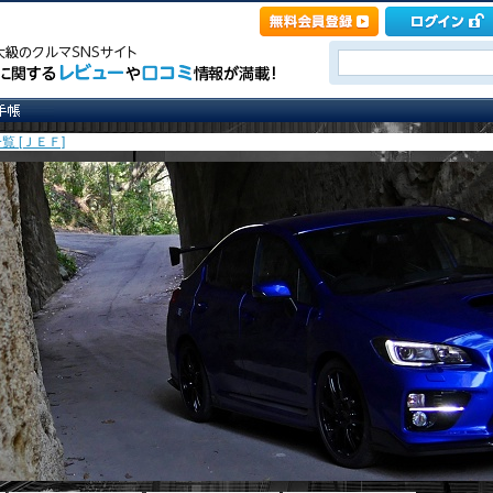
覧 [ＪＥＦ]