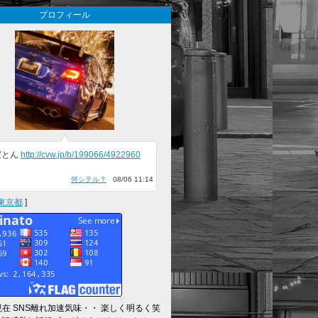
プロフィール
ばとん
http://cvw.jp/b/199066/4922960
何シテル？
08/06 11:14
東京都
]
～現在 SNS離れ加速気味・・ 楽しく明るく笑