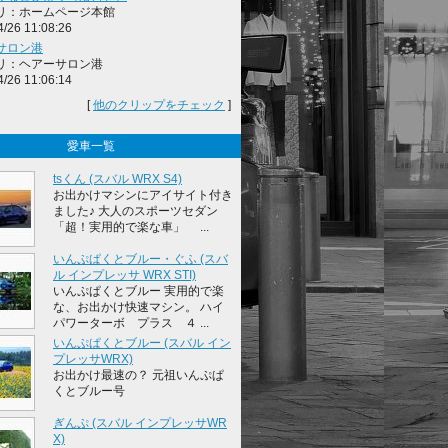
リ：ホームページ本館
4/26 11:08:26
サロン港
リ：ヘアーサロン港
4/26 11:06:14
[
他のクリップをチェック
]
愛車一覧
tsくん (スバル WRX S4)
お出かけマシンにアイサイト付き
ました♪ 大人のスポーツセダン
「超！実用的で楽な車」 ...
いんぷぱくとブルー・ぐふ (スバ
ル インプレッサ WRX STI)
いんぷぱくとブルー 実用的で楽
な、お出かけ快速マシン。 ハイ
パワーターボ プラス ４ ...
いんぷぱくとブルー (スバル イン
プレッサWRX)
お出かけ最速の？ 元祖いんぷぱ
くとブルー号
ぎんぷ (スバル インプレッサWR
X)