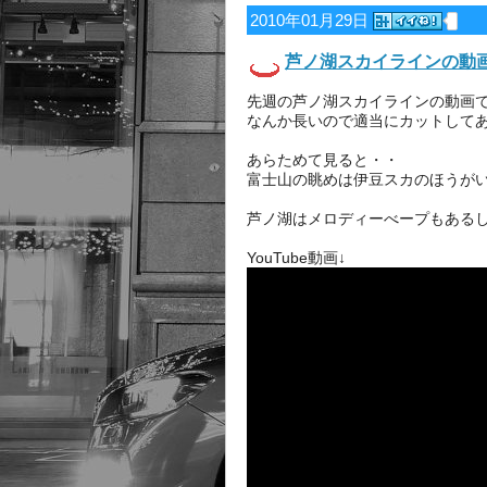
2010年01月29日
芦ノ湖スカイラインの動
先週の芦ノ湖スカイラインの動画です
なんか長いので適当にカットして
あらためて見ると・・
富士山の眺めは伊豆スカのほうが
芦ノ湖はメロディーべープもあるし
YouTube動画↓