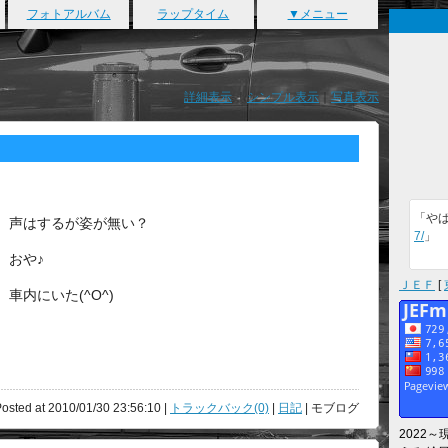
フォトアルバム
ラップタイム
▼メニュー
詳細表示
｜
シンプル表示
｜
写真表示
「や
声はするが姿が無い？
7/
」
おや♪
ＪＥＦ
[
車内にいた(^O^)
osted at 2010/01/30 23:56:10 |
トラックバック(0)
|
日記
| モブログ
2022