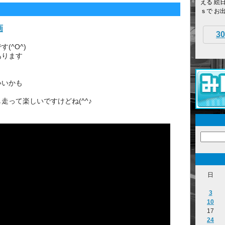
える 絵
ｓで お
画
30
(^O^)
あります
いいかも
走って楽しいですけどね(^^♪
日
3
10
17
24