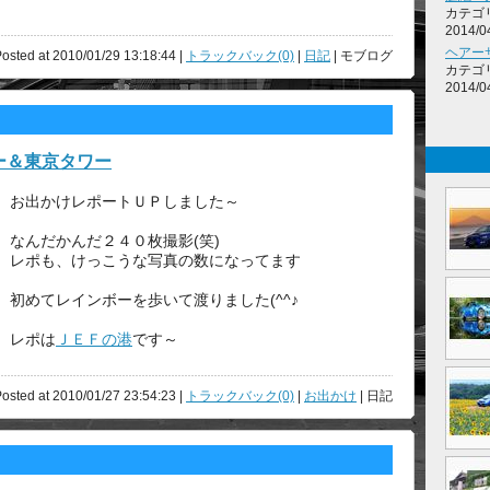
カテゴ
2014/0
ヘアー
osted at 2010/01/29 13:18:44 |
トラックバック(0)
|
日記
| モブログ
カテゴ
2014/0
ー＆東京タワー
お出かけレポートＵＰしました～
なんだかんだ２４０枚撮影(笑)
レポも、けっこうな写真の数になってます
初めてレインボーを歩いて渡りました(^^♪
レポは
ＪＥＦの港
です～
osted at 2010/01/27 23:54:23 |
トラックバック(0)
|
お出かけ
| 日記