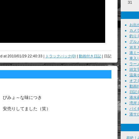
31
お出かけ
カメラ
釣り ( 
グルメ 
ＷＲＸ 
港ミー
d at 2010/01/29 22:40:33 |
トラックバック(0)
|
動画付き日記
| 日記
車入り
ラーメン
頭文字Ｄ
温泉セ
オフ ( 
動画付
日記 ( 
びみょ～な味につき
港水産
湾岸ミ
安売りしてました（笑）
バイキ
港サロン
超絶！