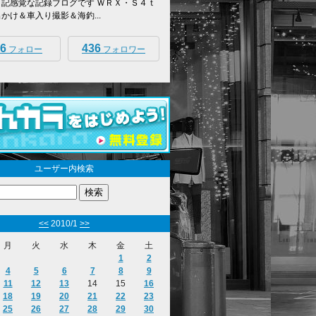
日記感覚な記録ブログです ＷＲＸ・Ｓ４ｔ
出かけ＆車入り撮影＆海釣...
6
436
フォロー
フォロワー
ユーザー内検索
<<
2010/1
>>
月
火
水
木
金
土
1
2
4
5
6
7
8
9
11
12
13
14
15
16
18
19
20
21
22
23
25
26
27
28
29
30