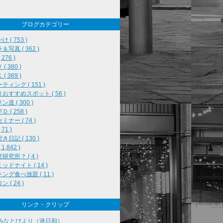
ブログカテゴリー
 ( 753 )
＆写真 ( 362 )
276 )
( 380 )
( 369 )
ティング ( 151 )
おすすめスポット ( 56 )
道 ( 300 )
 ( 258 )
ミナー ( 74 )
71 )
き日記 ( 130 )
1,842 )
研究所？ ( 4 )
ッドナイト ( 14 )
ング食べ放題 ( 11 )
 ( 24 )
リンク・クリップ
みなとびより（港日和）