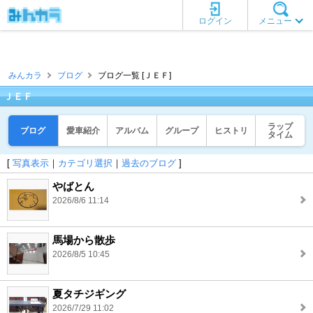
ログイン
メニュー
みんカラ
ブログ
ブログ一覧 [ＪＥＦ]
ＪＥＦ
ラップ
ブログ
愛車紹介
アルバム
グループ
ヒストリ
タイム
[
写真表示
｜
カテゴリ選択
｜
過去のブログ
]
やばとん
2026/8/6 11:14
馬場から散歩
2026/8/5 10:45
夏タチジギング
2026/7/29 11:02