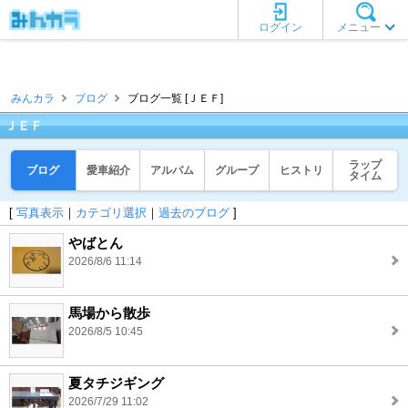
ログイン
メニュー
みんカラ
ブログ
ブログ一覧 [ＪＥＦ]
ＪＥＦ
ラップ
ブログ
愛車紹介
アルバム
グループ
ヒストリ
タイム
[
写真表示
｜
カテゴリ選択
｜
過去のブログ
]
やばとん
2026/8/6 11:14
馬場から散歩
2026/8/5 10:45
夏タチジギング
2026/7/29 11:02