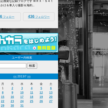
日記感覚な記録ブログです ＷＲＸ・Ｓ４ｔ
出かけ＆車入り撮影＆海釣...
6
436
フォロー
フォロワー
ユーザー内検索
<<
2013/7
>>
月
火
水
木
金
土
1
2
3
4
5
6
8
9
10
11
12
13
15
16
17
18
19
20
22
23
24
25
26
27
29
30
31