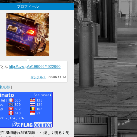
プロフィール
ばとん
http://cvw.jp/b/199066/4922960
何シテル？
08/06 11:14
東京都
]
～現在 SNS離れ加速気味・・ 楽しく明るく笑