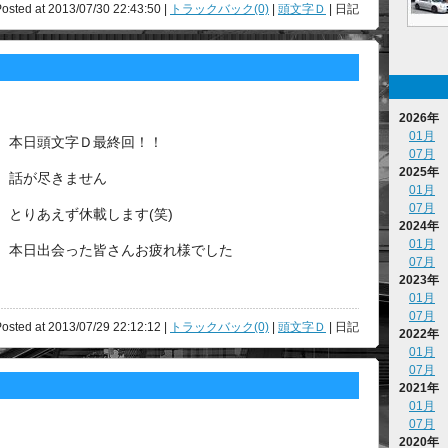
osted at 2013/07/30 22:43:50 |
トラックバック(0)
|
頭文字Ｄ
| 日記
2026年
01月
本日頭文字Ｄ最終回！！
07月
2025年
話が尽きません
01月
07月
とりあえず休載します(笑)
2024年
01月
本日出会った皆さんお疲れ様でした
07月
2023年
01月
07月
osted at 2013/07/29 22:12:12 |
トラックバック(0)
|
頭文字Ｄ
| 日記
2022年
01月
07月
2021年
01月
07月
2020年