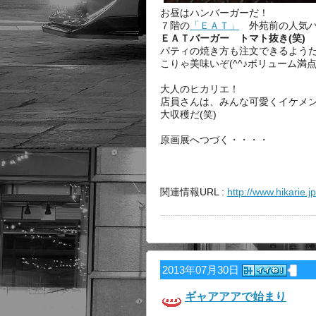
お昼はハンバーガーだ！
７階の
「ＥＡＴ」
外苑前の人気ハ
ＥＡＴバーガー トマト抜き(笑)
パティの焼き方も注文できるよう
こりゃ美味いぞ(^^♪ボリューム満
大人のヒカリエ！
店員さんは、みんな可愛くイケメ
大収穫だ(笑)
原画展へつづく・・・・
関連情報URL :
http://www.hikarie.jp
2013年07月30日
ギャアアアで始まり