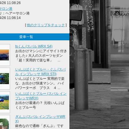
4/26 11:08:26
サロン港
リ：ヘアーサロン港
4/26 11:06:14
[
他のクリップをチェック
]
愛車一覧
tsくん (スバル WRX S4)
お出かけマシンにアイサイト付き
ました♪ 大人のスポーツセダン
「超！実用的で楽な車」 ...
いんぷぱくとブルー・ぐふ (スバ
ル インプレッサ WRX STI)
いんぷぱくとブルー 実用的で楽
な、お出かけ快速マシン。 ハイ
パワーターボ プラス ４ ...
いんぷぱくとブルー (スバル イン
プレッサWRX)
お出かけ最速の？ 元祖いんぷぱ
くとブルー号
ぎんぷ (スバル インプレッサWR
X)
銀色なので通称「ぎんぷ」です