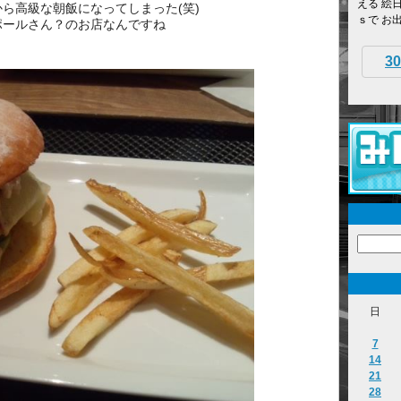
える 絵
ら高級な朝飯になってしまった(笑)
ｓで お
ポールさん？のお店なんですね
30
日
7
14
21
28