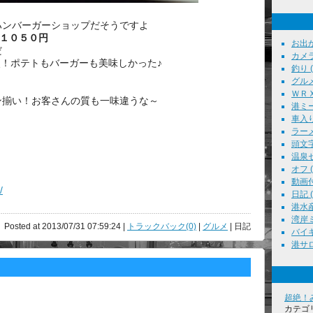
ンバーガーショップだそうですよ
 １０５０円
お出かけ
だ
カメラ
点！ポテトもバーガーも美味しかった♪
釣り ( 
グルメ 
ＷＲＸ 
ン揃い！お客さんの質も一味違うな～
港ミー
車入り
ラーメン
頭文字Ｄ
温泉セ
オフ ( 
動画付
/
日記 ( 
港水産
湾岸ミ
Posted at 2013/07/31 07:59:24 |
トラックバック(0)
|
グルメ
| 日記
バイキ
港サロン
超絶！
カテゴ