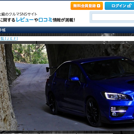
覧 [ＪＥＦ]