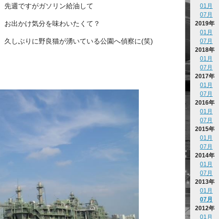
先週ですがガソリン給油して
01月
07月
お出かけ気分を味わいたくて？
2019年
01月
久しぶりに野良猫が湧いている公園へ偵察に(笑)
07月
2018年
01月
07月
2017年
01月
07月
2016年
01月
07月
2015年
01月
07月
2014年
01月
07月
2013年
01月
07月
2012年
01月