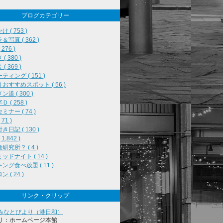
ブログカテゴリー
 ( 753 )
＆写真 ( 362 )
276 )
( 380 )
( 369 )
ティング ( 151 )
おすすめスポット ( 56 )
道 ( 300 )
 ( 258 )
ミナー ( 74 )
71 )
き日記 ( 130 )
1,842 )
研究所？ ( 4 )
ッドナイト ( 14 )
ング食べ放題 ( 11 )
 ( 24 )
リンク・クリップ
みなとびより（港日和）
リ：ホームページ本館