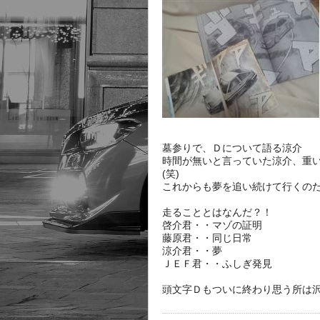
墓参りで、Ｄについて語る涼介
時間が無いと言っていた涼介、重
(笑)
これからも夢を追い続けて行くの
走ることとはなんだ？！
啓介君・・マゾの証明
藤原君・・同じ日常
涼介君・・夢
ＪＥＦ君・・ふしぎ発見
頭文字Ｄもついに終わり思う所は沢