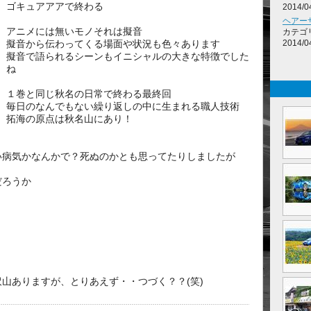
ゴキュアアアで終わる
2014/0
ヘアー
アニメには無いモノそれは擬音
カテゴ
2014/0
擬音から伝わってくる場面や状況も色々あります
擬音で語られるシーンもイニシャルの大きな特徴でした
ね
１巻と同じ秋名の日常で終わる最終回
毎日のなんでもない繰り返しの中に生まれる職人技術
拓海の原点は秋名山にあり！
い病気かなんかで？死ぬのかとも思ってたりしましたが
だろうか
山ありますが、とりあえず・・つづく？？(笑)