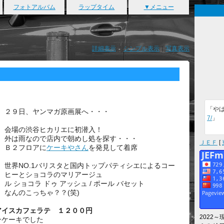
フォトアルバム
ラップタイム
▼メニュー
詳細表示
｜
シンプル表示
｜
写真表示
「や
２９日、ヤンマガ原画展へ・・・
7/
」
会場の渋谷ヒカリエに初潜入！
外は雨なので店内で朝めし処を探す・・・
ＪＥＦ
[
Ｂ２フロアに
ケーキやさん
を発見して着席
世界NO.1バリスタと国内トップパティシエによるコー
ヒーとショコラのマリアージュ
ル ショコラ ドゥ アッシュ / ポール バセット
なんのこっちゃ？？(笑)
アイスカフェラテ １２００円
2022
ンケーキでした