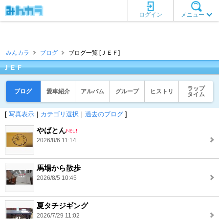
ログイン
メニュー
みんカラ
ブログ
ブログ一覧 [ＪＥＦ]
ＪＥＦ
ラップ
ブログ
愛車紹介
アルバム
グループ
ヒストリ
タイム
[
写真表示
｜
カテゴリ選択
｜
過去のブログ
]
やばとん
2026/8/6 11:14
馬場から散歩
2026/8/5 10:45
夏タチジギング
2026/7/29 11:02