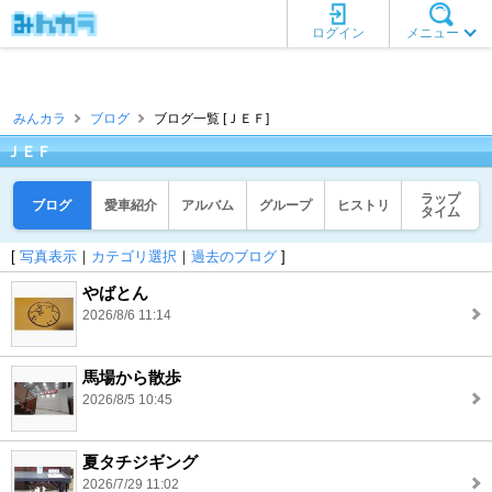
ログイン
メニュー
みんカラ
ブログ
ブログ一覧 [ＪＥＦ]
ＪＥＦ
ラップ
ブログ
愛車紹介
アルバム
グループ
ヒストリ
タイム
[
写真表示
｜
カテゴリ選択
｜
過去のブログ
]
やばとん
2026/8/6 11:14
馬場から散歩
2026/8/5 10:45
夏タチジギング
2026/7/29 11:02