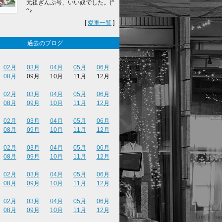
元祖ぎんぷ号、いい奴でした。(^
^♪
[
愛車一覧
]
過去のブログ
02月
03月
04月
05月
06月
08月
09月
10月
11月
12月
02月
03月
04月
05月
06月
08月
09月
10月
11月
12月
02月
03月
04月
05月
06月
08月
09月
10月
11月
12月
02月
03月
04月
05月
06月
08月
09月
10月
11月
12月
02月
03月
04月
05月
06月
08月
09月
10月
11月
12月
02月
03月
04月
05月
06月
08月
09月
10月
11月
12月