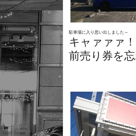
駐車場に入り思い出しました～
キャァァァ！
前売り券を忘