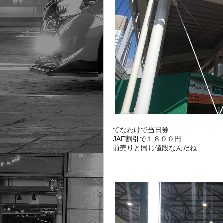
てなわけで当日券
JAF割引で１８００円
前売りと同じ値段なんだね