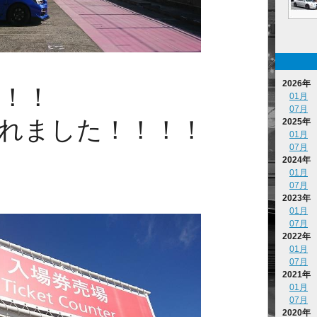
2026年
！！
01月
07月
れました！！！！
2025年
01月
07月
2024年
01月
07月
2023年
01月
07月
2022年
01月
07月
2021年
01月
07月
2020年