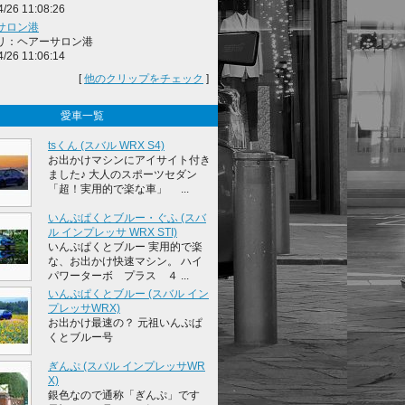
4/26 11:08:26
サロン港
リ：ヘアーサロン港
4/26 11:06:14
[
他のクリップをチェック
]
愛車一覧
tsくん (スバル WRX S4)
お出かけマシンにアイサイト付き
ました♪ 大人のスポーツセダン
「超！実用的で楽な車」 ...
いんぷぱくとブルー・ぐふ (スバ
ル インプレッサ WRX STI)
いんぷぱくとブルー 実用的で楽
な、お出かけ快速マシン。 ハイ
パワーターボ プラス ４ ...
いんぷぱくとブルー (スバル イン
プレッサWRX)
お出かけ最速の？ 元祖いんぷぱ
くとブルー号
ぎんぷ (スバル インプレッサWR
X)
銀色なので通称「ぎんぷ」です