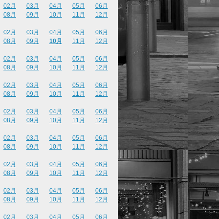
02月
03月
04月
05月
06月
08月
09月
10月
11月
12月
02月
03月
04月
05月
06月
08月
09月
10月
11月
12月
02月
03月
04月
05月
06月
08月
09月
10月
11月
12月
02月
03月
04月
05月
06月
08月
09月
10月
11月
12月
02月
03月
04月
05月
06月
08月
09月
10月
11月
12月
02月
03月
04月
05月
06月
08月
09月
10月
11月
12月
02月
03月
04月
05月
06月
08月
09月
10月
11月
12月
02月
03月
04月
05月
06月
08月
09月
10月
11月
12月
02月
03月
04月
05月
06月