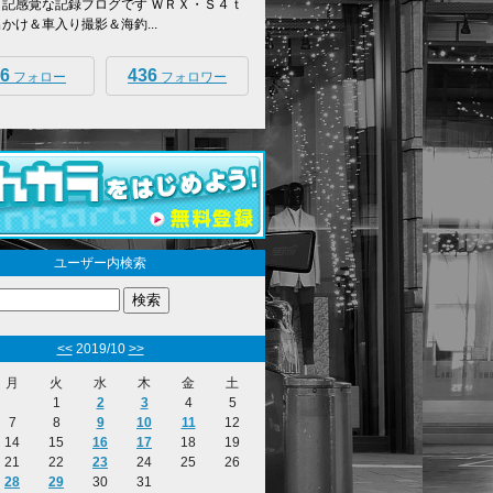
日記感覚な記録ブログです ＷＲＸ・Ｓ４ｔ
出かけ＆車入り撮影＆海釣...
6
436
フォロー
フォロワー
ユーザー内検索
<<
2019/10
>>
月
火
水
木
金
土
1
2
3
4
5
7
8
9
10
11
12
14
15
16
17
18
19
21
22
23
24
25
26
28
29
30
31