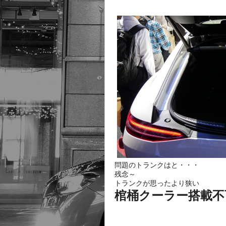
問題のトランクはと・・・
残念～
トランクが思ったより狭い
棺桶クーラー搭載不