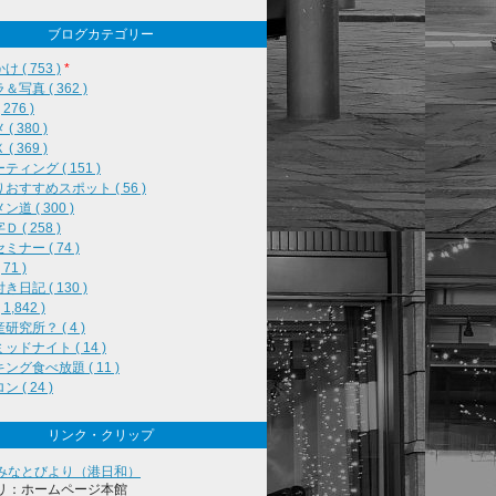
ブログカテゴリー
 ( 753 )
*
＆写真 ( 362 )
276 )
( 380 )
( 369 )
ティング ( 151 )
おすすめスポット ( 56 )
道 ( 300 )
 ( 258 )
ミナー ( 74 )
71 )
き日記 ( 130 )
1,842 )
研究所？ ( 4 )
ッドナイト ( 14 )
ング食べ放題 ( 11 )
 ( 24 )
リンク・クリップ
みなとびより（港日和）
リ：ホームページ本館