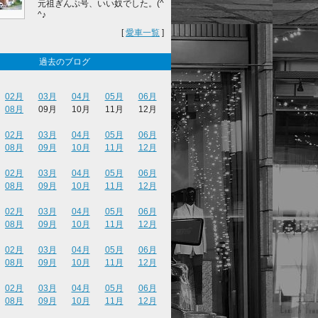
元祖ぎんぷ号、いい奴でした。(^
^♪
[
愛車一覧
]
過去のブログ
02月
03月
04月
05月
06月
08月
09月
10月
11月
12月
02月
03月
04月
05月
06月
08月
09月
10月
11月
12月
02月
03月
04月
05月
06月
08月
09月
10月
11月
12月
02月
03月
04月
05月
06月
08月
09月
10月
11月
12月
02月
03月
04月
05月
06月
08月
09月
10月
11月
12月
02月
03月
04月
05月
06月
08月
09月
10月
11月
12月