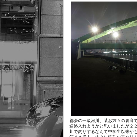
都会の一級河川、某お方々の裏庭で
連絡入れようかと思いましたが２
川で釣りするなんて中学生以来か