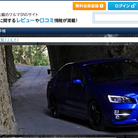
覧 [ＪＥＦ]