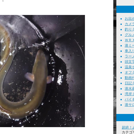
！！
お出かけ
カメラ
釣り ( 
グルメ 
ＷＲＸ 
港ミー
車入り
ラーメン
頭文字Ｄ
温泉セ
オフ ( 
動画付
日記 ( 
港水産
湾岸ミ
バイキ
港サロン
超絶！
カテゴ