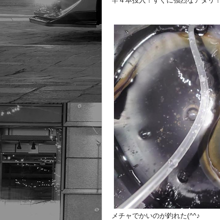
竿４本投入！すぐに強烈なアタリ
メチャでかいのが釣れた(^^♪