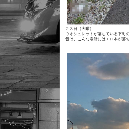
２３日（火曜）
ウオシュレットが落ちている下町
昔は、こんな場所にはエロ本が落ち