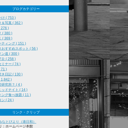
ブログカテゴリー
 ( 753 )
＆写真 ( 362 )
276 )
( 380 )
( 369 )
ティング ( 151 )
おすすめスポット ( 56 )
道 ( 300 )
 ( 258 )
ミナー ( 74 )
71 )
き日記 ( 130 )
1,842 )
研究所？ ( 4 )
ッドナイト ( 14 )
ング食べ放題 ( 11 )
 ( 24 )
リンク・クリップ
みなとびより（港日和）
リ：ホームページ本館