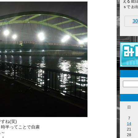
える 絵
ｓで お
30
日
7
すね(笑)
14
２時半ってことで自粛
21
も～
28