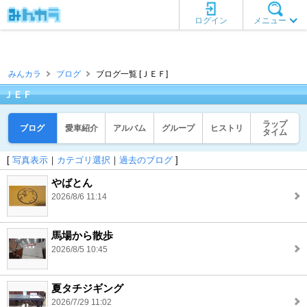
ログイン
メニュー
みんカラ
ブログ
ブログ一覧 [ＪＥＦ]
ＪＥＦ
ラップ
ブログ
愛車紹介
アルバム
グループ
ヒストリ
タイム
[
写真表示
｜
カテゴリ選択
｜
過去のブログ
]
やばとん
2026/8/6 11:14
馬場から散歩
2026/8/5 10:45
夏タチジギング
2026/7/29 11:02