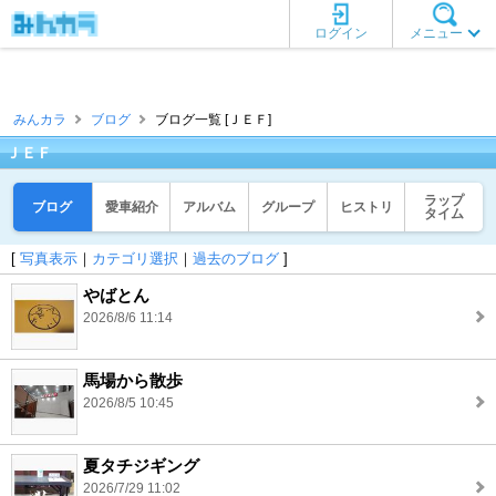
ログイン
メニュー
みんカラ
ブログ
ブログ一覧 [ＪＥＦ]
ＪＥＦ
ラップ
ブログ
愛車紹介
アルバム
グループ
ヒストリ
タイム
[
写真表示
｜
カテゴリ選択
｜
過去のブログ
]
やばとん
2026/8/6 11:14
馬場から散歩
2026/8/5 10:45
夏タチジギング
2026/7/29 11:02