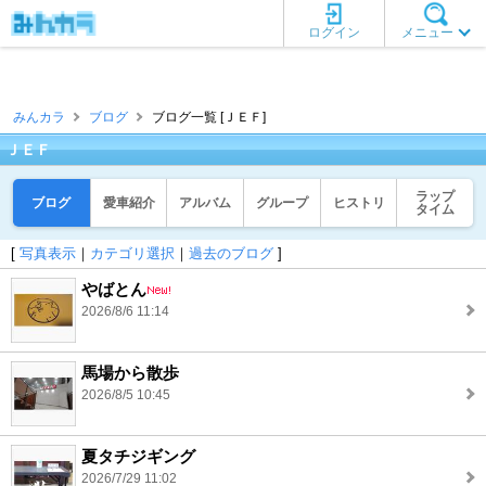
ログイン
メニュー
みんカラ
ブログ
ブログ一覧 [ＪＥＦ]
ＪＥＦ
ラップ
ブログ
愛車紹介
アルバム
グループ
ヒストリ
タイム
[
写真表示
｜
カテゴリ選択
｜
過去のブログ
]
やばとん
2026/8/6 11:14
馬場から散歩
2026/8/5 10:45
夏タチジギング
2026/7/29 11:02