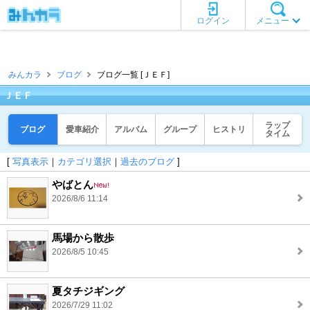
ログイン
メニュー
みんカラ
ブログ
ブログ一覧 [ＪＥＦ]
ＪＥＦ
ラップ
ブログ
愛車紹介
アルバム
グループ
ヒストリ
タイム
[
写真表示
｜
カテゴリ選択
｜
過去のブログ
]
やばとん
2026/8/6 11:14
馬場から散歩
2026/8/5 10:45
夏タチジギング
2026/7/29 11:02