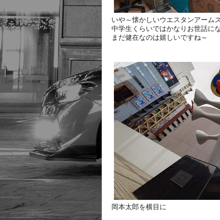
いや～懐かしいウエスタンアーム
中学生くらいではかなりお世話に
まだ健在なのは嬉しいですね～
岡本太郎を横目に