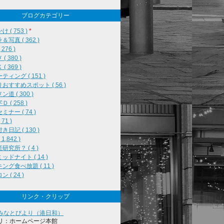
ブログカテゴリー
 ( 753 )
*
＆写真 ( 362 )
276 )
( 380 )
( 369 )
ティング ( 151 )
おすすめスポット ( 56 )
道 ( 300 )
 ( 258 )
ミナー ( 74 )
71 )
き日記 ( 130 )
1,842 )
研究所？ ( 4 )
ッドナイト ( 14 )
ング食べ放題 ( 11 )
 ( 24 )
リンク・クリップ
みなとびより（港日和）
リ：ホームページ本館