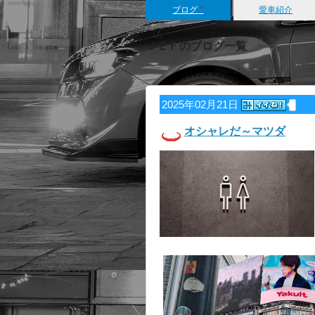
ブログ
*
愛車紹介
ＪＥＦのブログ一覧
2025年02月21日
オシャレだ～マツダ