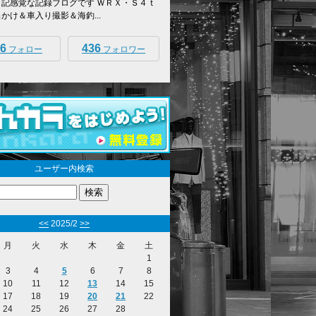
日記感覚な記録ブログです ＷＲＸ・Ｓ４ｔ
出かけ＆車入り撮影＆海釣...
6
436
フォロー
フォロワー
ユーザー内検索
<<
2025/2
>>
月
火
水
木
金
土
1
3
4
5
6
7
8
10
11
12
13
14
15
17
18
19
20
21
22
24
25
26
27
28