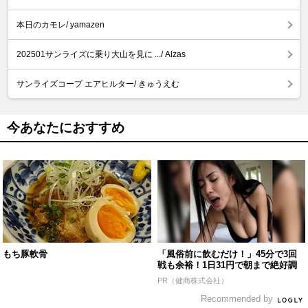
本日のカモレ/ yamazen
202501サンライズに乗り大山を見に .../ Alzas
サンライズコープ エアヒルター/ きゅうえむ
今あなたにおすすめ
もち豚軟骨
「風俗前に飲むだけ！」45分で3回
戦も余裕！1日31円で朝まで絶好調
PR（健商株式会社）
Recommended by