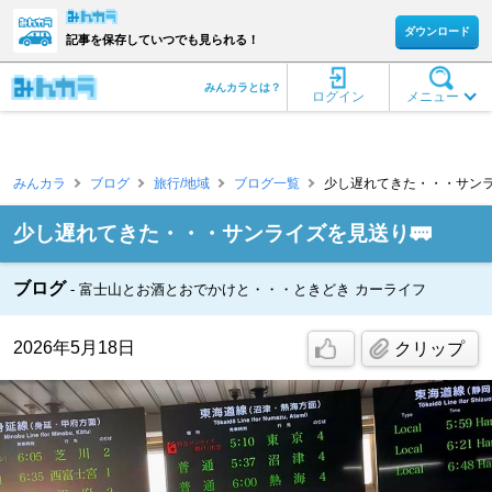
ダウンロード
記事を保存していつでも見られる！
みんカラとは？
ログイン
メニュー
みんカラ
ブログ
旅行/地域
ブログ一覧
少し遅れてきた・・・サンライズを
少し遅れてきた・・・サンライズを見送り🚃
ブログ
富士山とお酒とおでかけと・・・ときどき カーライフ
2026年5月18日
クリップ