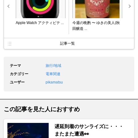
Apple Watch アクティビテ ...
今週の晩酌 〜 ゆきの美人(秋
田醸造 ...
記事一覧
テーマ
旅行/地域
カテゴリー
電車関連
ユーザー
pikamatsu
この記事を見た人におすすめ
遅延到着のサンライズに・・・
またまた遭遇👀