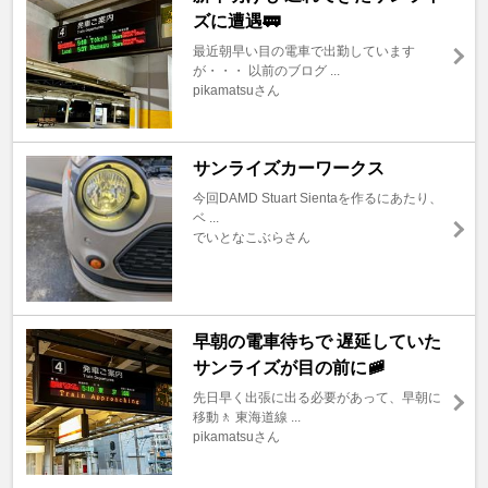
ズに遭遇🚃
最近朝早い目の電車で出勤しています
が・・・ 以前のブログ ...
pikamatsuさん
サンライズカーワークス
今回DAMD Stuart Sientaを作るにあたり、
ベ ...
でいとなこぶらさん
早朝の電車待ちで 遅延していた
サンライズが目の前に🚞
先日早く出張に出る必要があって、早朝に
移動🚶 東海道線 ...
pikamatsuさん