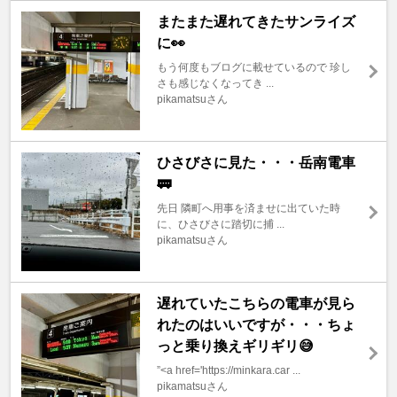
またまた遅れてきたサンライズ
に👀
もう何度もブログに載せているので 珍し
さも感じなくなってき ...
pikamatsuさん
ひさびさに見た・・・岳南電車
🚃
先日 隣町へ用事を済ませに出ていた時
に、ひさびさに踏切に捕 ...
pikamatsuさん
遅れていたこちらの電車が見ら
れたのはいいですが・・・ちょ
っと乗り換えギリギリ😅
”<a href='https://minkara.car ...
pikamatsuさん