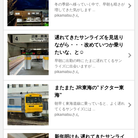
冬の季節へ移っていく中で、早朝も暗さが
増してきた気がします ...
pikamatsuさん
遅れてきたサンライズを見送り
ながら・・・改めていつか乗り
たいな、と☺️
早朝に出勤の時に たまに遅れてくるサン
ライズに出会いますが ...
pikamatsuさん
またまた JR東海の”ドクター東
海”
朝早く東海道線に乗っていると、よく遅れ
てくるサンライズには ...
pikamatsuさん
新年明けも 遅れてきたサンライ