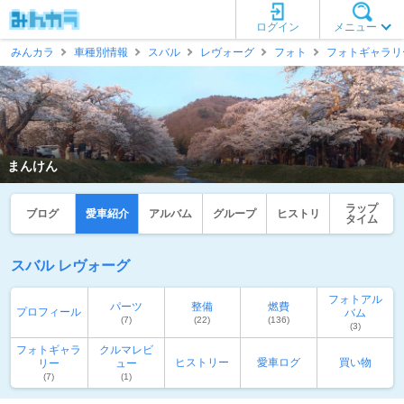
ログイン
メニュー
みんカラ
車種別情報
スバル
レヴォーグ
フォト
フォトギャラリ
まんけん
ラップ
ブログ
愛車紹介
アルバム
グループ
ヒストリ
タイム
スバル レヴォーグ
フォトアル
パーツ
整備
燃費
プロフィール
バム
(7)
(22)
(136)
(3)
フォトギャラ
クルマレビ
ヒストリー
愛車ログ
買い物
リー
ュー
(7)
(1)