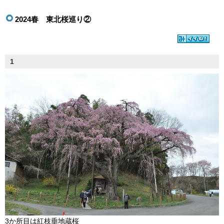
2024春 東北桜巡り②
1
3か所目は紅枝垂地蔵桜