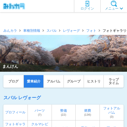
ログイン
メニュー
みんカラ
車種別情報
スバル
レヴォーグ
フォト
フォトギャラリー
まんけん
ラップ
ブログ
愛車紹介
アルバム
グループ
ヒストリ
タイム
スバル レヴォーグ
フォトアル
パーツ
整備
燃費
プロフィール
バム
(7)
(22)
(136)
(3)
フォトギャラ
クルマレビ