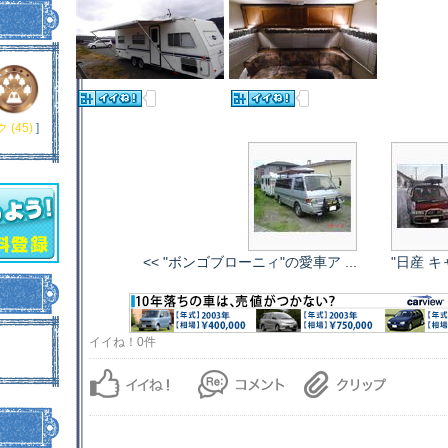
(45)
]
<< "ボンゴブローニィ"の愛車ア ...
"日産 キ
イイね！0件