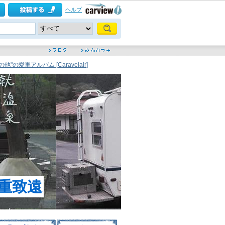
ヘルプ
"の愛車アルバム [Caravelair]
重致遠