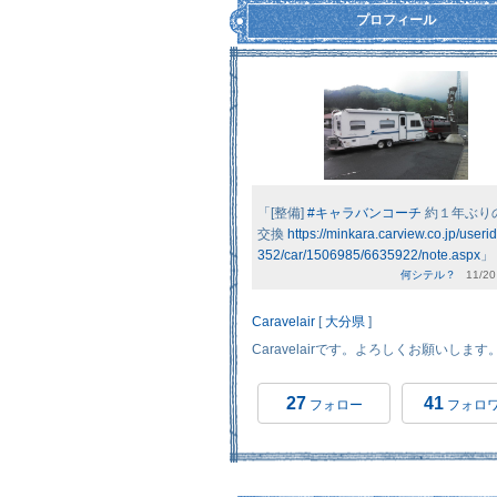
プロフィール
「[整備]
#キャラバンコーチ
約１年ぶりの
交換
https://minkara.carview.co.jp/useri
352/car/1506985/6635922/note.aspx
」
何シテル？
11/20 
Caravelair
[
大分県
]
Caravelairです。よろしくお願いします
27
41
フォロー
フォロ