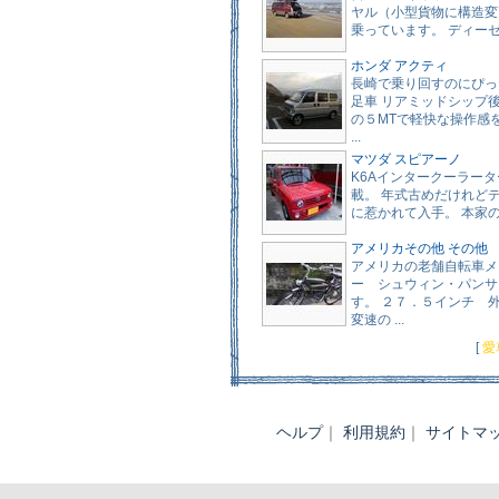
ヤル（小型貨物に構造変
乗っています。 ディーゼル 
ホンダ アクティ
長崎で乗り回すのにぴっ
足車 リアミッドシップ
の５MTで軽快な操作感
...
マツダ スピアーノ
K6Aインタークーラー
載。 年式古めだけれど
に惹かれて入手。 本家のかっ
アメリカその他 その他
アメリカの老舗自転車メ
ー シュウィン・パンサ
す。 ２７．５インチ 
変速の ...
[
愛
ヘルプ
｜
利用規約
｜
サイトマ