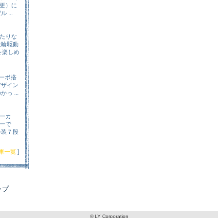
更）に
...
たりな
後輪駆動
を楽しめ
ターボ搭
デザイン
 ...
ーカ
ーで
外装７段
車一覧
]
ップ
© LY Corporation