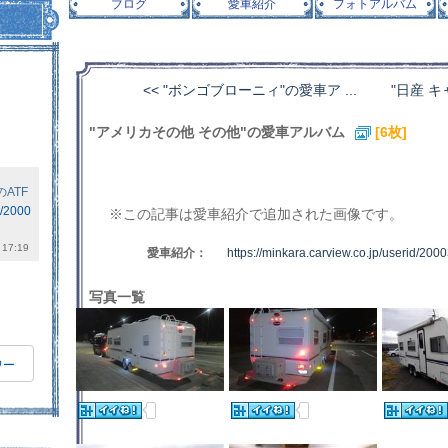
ブログ
愛車紹介
フォトアルバム
<< "ボンゴブローニィ"の愛車ア ...
"日産 キ
"アメリカその他 その他"の愛車アルバム
[6枚]
ATF
d/2000
※この記事は愛車紹介で追加された画像です。
17:19
愛車紹介：
https://minkara.carview.co.jp/userid/200
写真一覧
。
ワー