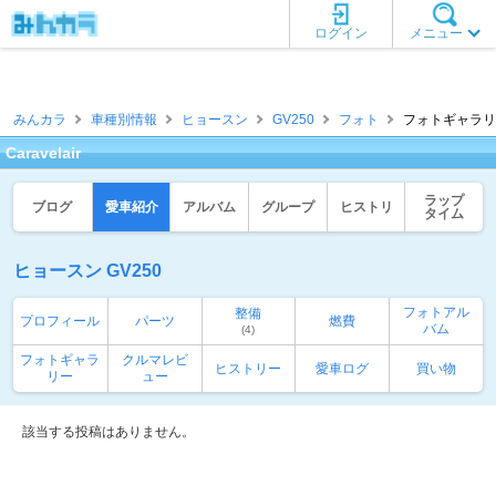
ログイン
メニュー
みんカラ
車種別情報
ヒョースン
GV250
フォト
フォトギャラリー一覧
Caravelair
ラップ
ブログ
愛車紹介
アルバム
グループ
ヒストリ
タイム
ヒョースン GV250
フォトアル
整備
プロフィール
パーツ
燃費
バム
(4)
フォトギャラ
クルマレビ
ヒストリー
愛車ログ
買い物
リー
ュー
該当する投稿はありません。