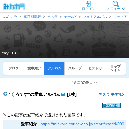
ログイン
メニュー
みんカラ
車種別情報
テスラ
モデルX
フォトアルバム
フォトア
toy_X3
ラップ
ブログ
愛車紹介
アルバム
グループ
ヒストリ
タイム
"ミニ"の愛 ... >>
"くろてす"の愛車アルバム
[1枚]
テスラ モデルX
※この記事は愛車紹介で追加された画像です。
愛車紹介
https://minkara.carview.co.jp/smart/userid/200