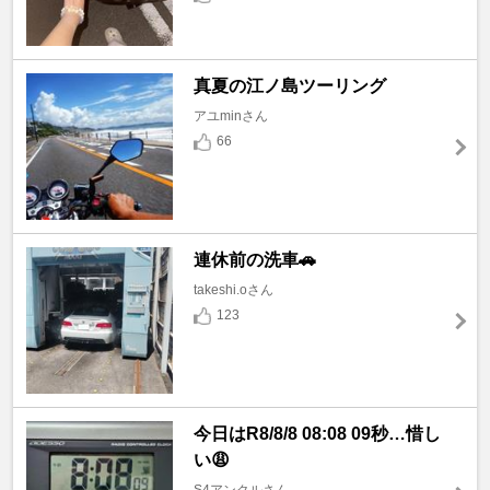
真夏の江ノ島ツーリング
アユminさん
66
連休前の洗車🚗
takeshi.oさん
123
今日はR8/8/8 08:08 09秒…惜し
い😩