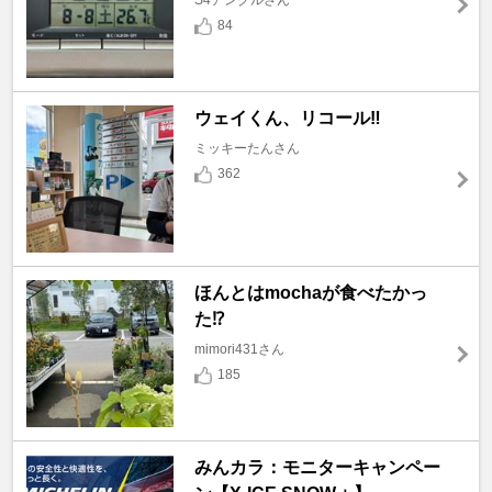
S4アンクルさん
84
ウェイくん、リコール‼️
ミッキーたんさん
362
ほんとはmochaが食べたかっ
た⁉️
mimori431さん
185
みんカラ：モニターキャンペー