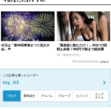
今日は「第48回東海まつり花火大
「風俗前に飲むだけ！」45分で3回
会」🎆
戦も余裕！980円で朝まで絶好調
PR（健商株式会社）
Recommended by
この記事を書いたユーザー
toy_X3
ラップ
ブログ
愛車紹介
アルバム
グループ
ヒストリ
タイム