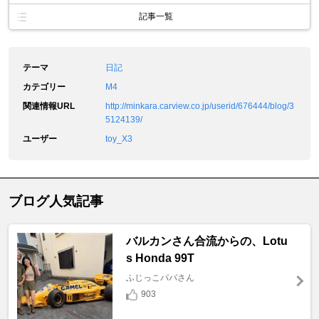
記事一覧
テーマ
日記
カテゴリー
M4
関連情報URL
http://minkara.carview.co.jp/userid/676444/blog/3
5124139/
ユーザー
toy_X3
ブログ人気記事
バルカンさん合流からの、Lotu
s Honda 99T
ふじっこパパさん
903