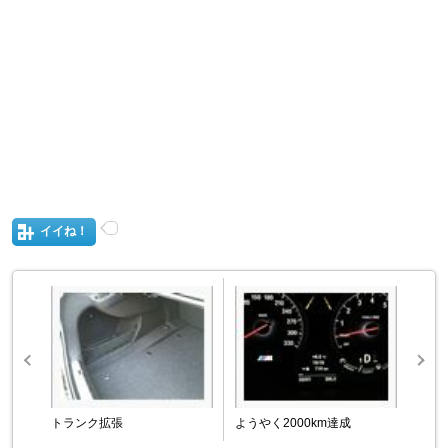
イイね！
トランク拡張
ようやく2000km達成